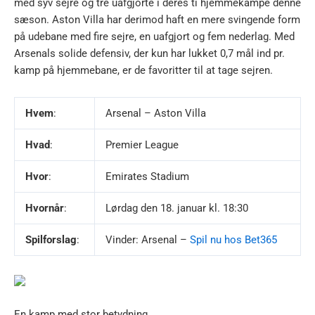
med syv sejre og tre uafgjorte i deres ti hjemmekampe denne
sæson. Aston Villa har derimod haft en mere svingende form
på udebane med fire sejre, en uafgjort og fem nederlag. Med
Arsenals solide defensiv, der kun har lukket 0,7 mål ind pr.
kamp på hjemmebane, er de favoritter til at tage sejren.
Hvem
:
Arsenal – Aston Villa
Hvad
:
Premier League
Hvor
:
Emirates Stadium
Hvornår
:
Lørdag den 18. januar kl. 18:30
Spilforslag
:
Vinder: Arsenal –
Spil nu hos Bet365
En kamp med stor betydning