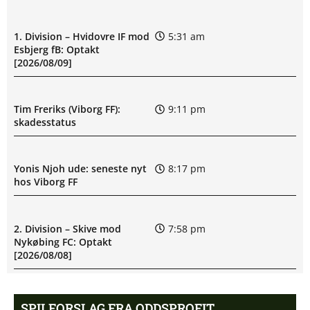
1. Division – Hvidovre IF mod
5:31 am
Esbjerg fB: Optakt
[2026/08/09]
Tim Freriks (Viborg FF):
9:11 pm
skadesstatus
Yonis Njoh ude: seneste nyt
8:17 pm
hos Viborg FF
2. Division – Skive mod
7:58 pm
Nykøbing FC: Optakt
[2026/08/08]
M. Riahi skadesstatus hos
6:25 pm
SPILFORSLAG FRA ODDSPROFIT