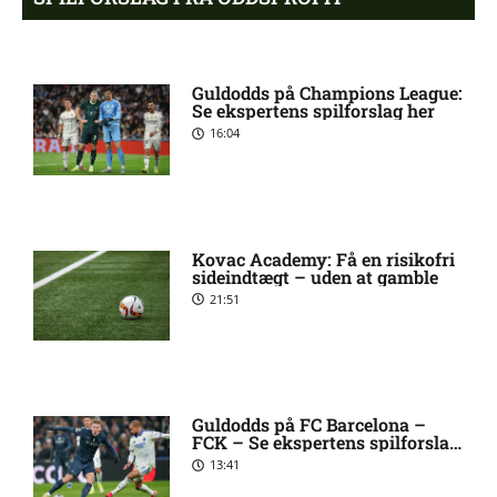
Viborg FF
Opdatering: Isak Aron Sjong
6:09 pm
Guldodds på Champions League:
skade hos Bodø/Glimt
Se ekspertens spilforslag her
16:04
Eliteserien – Valerenga mod
4:43 pm
Bodo/Glimt: Optakt,
forventede opstillinger,
skader og karantæner
Kovac Academy: Få en risikofri
[2026/08/08]
sideindtægt – uden at gamble
21:51
2. Division – VSK Århus mod
12:26 pm
Fremad Amager: Optakt,
skader og karantæner
[2026/08/08]
Guldodds på FC Barcelona –
FCK – Se ekspertens spilforslag
her
13:41
1. Division – Hobro IK mod
9:11 am
AB: Optakt, skader og