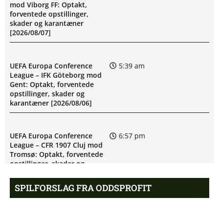
mod Viborg FF: Optakt,
forventede opstillinger,
skader og karantæner
[2026/08/07]
UEFA Europa Conference
5:39 am
League – IFK Göteborg mod
Gent: Optakt, forventede
opstillinger, skader og
karantæner [2026/08/06]
UEFA Europa Conference
6:57 pm
League – CFR 1907 Cluj mod
Tromsø: Optakt, forventede
opstillinger, skader og
karantæner [2026/08/06]
SPILFORSLAG FRA ODDSPROFIT
UEFA Europa Conference
3:25 pm
League – Brann mod Apollon