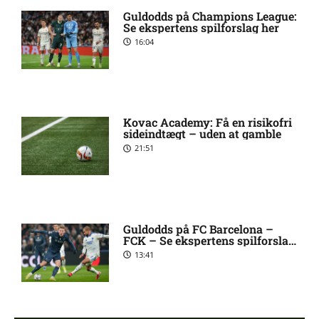
Limassol: Optakt, forventede
Guldodds på Champions League:
opstillinger, skader og
Se ekspertens spilforslag her
karantæner [2026/08/05]
16:04
UEFA Champions League –
12:42 pm
Union St. Gilloise mod
Bodo/Glimt: Optakt,
Kovac Academy: Få en risikofri
forventede opstillinger,
sideindtægt – uden at gamble
skader og karantæner
21:51
[2026/08/04]
UEFA Europa Conference
9:10 am
League – Bohemians mod FC
Midtjylland: Optakt,
Guldodds på FC Barcelona –
forventede opstillinger,
FCK – Se ekspertens spilforslag
her
skader og karantæner
13:41
[2026/08/06]
UEFA Europa Conference
8:30 am