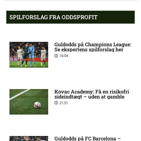
Opdatering: Isak Aron Sjong
6:09 pm
skade hos Bodø/Glimt
SPILFORSLAG FRA ODDSPROFIT
Eliteserien – Valerenga mod
4:43 pm
Bodo/Glimt: Optakt,
Guldodds på Champions League:
forventede opstillinger,
Se ekspertens spilforslag her
skader og karantæner
16:04
[2026/08/08]
2. Division – VSK Århus mod
12:26 pm
Fremad Amager: Optakt,
Kovac Academy: Få en risikofri
skader og karantæner
sideindtægt – uden at gamble
[2026/08/08]
21:51
1. Division – Hobro IK mod
9:11 am
AB: Optakt, skader og
karantæner [2026/08/08]
Guldodds på FC Barcelona –