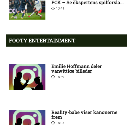
FCK – Se ekspertens spilforslag
her
13:41
1. Division – Aarhus Fremad
5:46 am
mod HB Køge: Optakt,
forventede opstillinger,
skader og karantæner
[2026/08/08]
FOOTY ENTERTAINMENT
Atlético forbereder bud på
10:23 pm
Tottenham-anfører
Emilie Hoffmann deler
vanvittige billeder
18:39
Manchester United sender
10:14 pm
målmand til Spanien
Roma enig med Atlético om
10:09 pm
verdensmester
Reality-babe viser kanonerne
frem
18:03
Chelsea sælger Chalobah til
10:06 pm