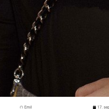
Emil
17. se