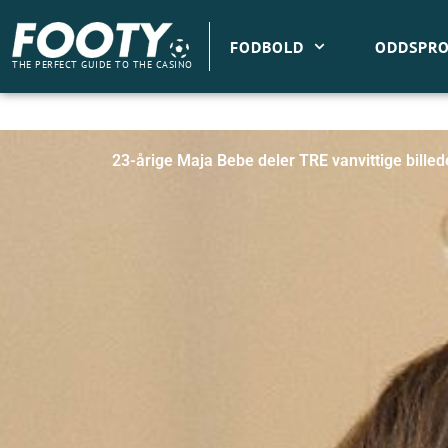
Gå
til
FODBOLD
ODDSPRO
indholdet
THE PERFECT GUIDE TO THE CASINO
23-årige Maja Bebe deler TRE vanvittige billed