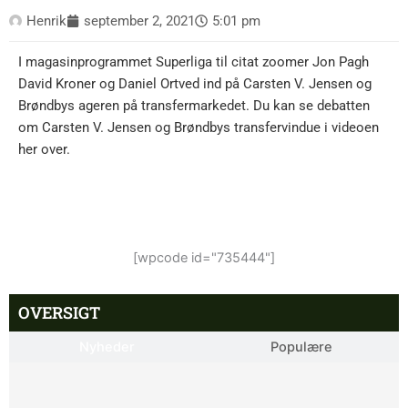
Henrik
september 2, 2021
5:01 pm
I magasinprogrammet Superliga til citat zoomer Jon Pagh
David Kroner og Daniel Ortved ind på Carsten V. Jensen og
Brøndbys ageren på transfermarkedet. Du kan se debatten
om Carsten V. Jensen og Brøndbys transfervindue i videoen
her over.
[wpcode id="735444"]
OVERSIGT
Nyheder
Populære