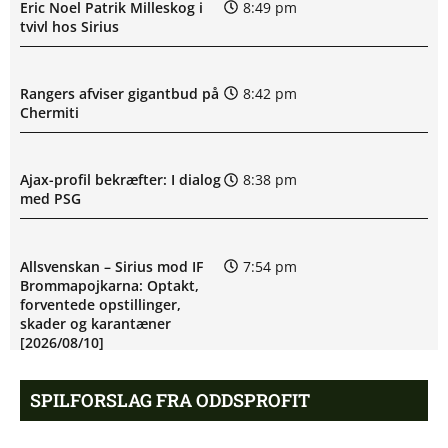
Eric Noel Patrik Milleskog i
8:49 pm
tvivl hos Sirius
Rangers afviser gigantbud på
8:42 pm
Chermiti
Ajax-profil bekræfter: I dialog
8:38 pm
med PSG
Allsvenskan – Sirius mod IF
7:54 pm
Brommapojkarna: Optakt,
forventede opstillinger,
skader og karantæner
[2026/08/10]
SPILFORSLAG FRA ODDSPROFIT
Mats Møller Dæhli i tvivl hos
7:50 pm
Molde