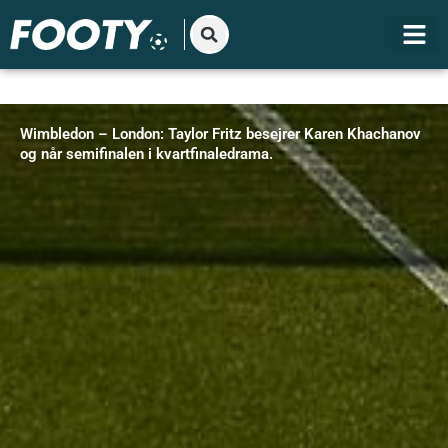
Gå
til
indholdet
Wimbledon – London: Taylor Fritz besejrer Karen Khachanov
og når semifinalen i kvartfinaledrama.