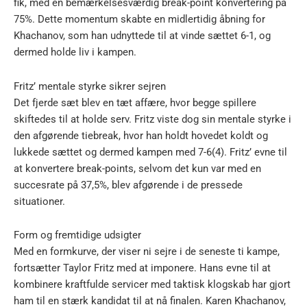
fik, med en bemærkelsesværdig break-point konvertering på
75%. Dette momentum skabte en midlertidig åbning for
Khachanov, som han udnyttede til at vinde sættet 6-1, og
dermed holde liv i kampen.
Fritz’ mentale styrke sikrer sejren
Det fjerde sæt blev en tæt affære, hvor begge spillere
skiftedes til at holde serv. Fritz viste dog sin mentale styrke i
den afgørende tiebreak, hvor han holdt hovedet koldt og
lukkede sættet og dermed kampen med 7-6(4). Fritz’ evne til
at konvertere break-points, selvom det kun var med en
succesrate på 37,5%, blev afgørende i de pressede
situationer.
Form og fremtidige udsigter
Med en formkurve, der viser ni sejre i de seneste ti kampe,
fortsætter Taylor Fritz med at imponere. Hans evne til at
kombinere kraftfulde servicer med taktisk klogskab har gjort
ham til en stærk kandidat til at nå finalen. Karen Khachanov,