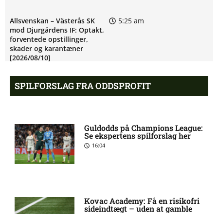
Allsvenskan – Västerås SK
5:25 am
mod Djurgårdens IF: Optakt,
forventede opstillinger,
skader og karantæner
[2026/08/10]
SPILFORSLAG FRA ODDSPROFIT
UEFA Europa Conference
5:20 am
League – FC København mod
Debreceni VSC: Optakt,
forventede opstillinger
Guldodds på Champions League:
[2026/08/12]
Se ekspertens spilforslag her
16:04
Eric Noel Patrik Milleskog i
8:49 pm
tvivl hos Sirius
Kovac Academy: Få en risikofri
Rangers afviser gigantbud på
8:42 pm
sideindtægt – uden at gamble
Chermiti