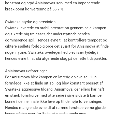
konstant og brød Anisimovas serv med en imponerende
break-point konvertering på 66.7 %.
Swiateks styrke og præcision
Swiatek leverede en stabil præstation gennem hele kampen
og sikrede sig tre esser, der understøttede hendes
dominerende spil. Hendes evne til at kontrollere tempoet og
diktere spillets forløb gjorde det svært for Anisimova at finde
nogen rytme. Swiateks overlegenhed blev især tydelig i
hendes evne til at slå afgørende slag på de rette tidspunkter.
Anisimovas udfordringer
For Anisimova blev kampen en lærerig oplevelse. Hun
formåede ikke at finde sit spil og blev konstant presset af
Swiateks aggressive tilgang. Anisimova, der ellers har haft
en stærk formkurve med otte sejre i sine sidste ti kampe,
kunne i denne finale ikke leve op til de høje forventninger.
Hendes manglende evne til at ramme førsteserverne gjorde
hende sårbar over for Swiateks vedvarende pres.