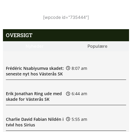
[wpcode id="735444"]
OVERSIGT
Nyheder
Populære
Frédéric Nsabiyumva skadet:
8:07 am
seneste nyt hos Västerås SK
Erik Jonathan Ring ude med
6:44 am
skade for Västerås SK
Charlie David Fabian Nildén i
5:55 am
tvivl hos Sirius