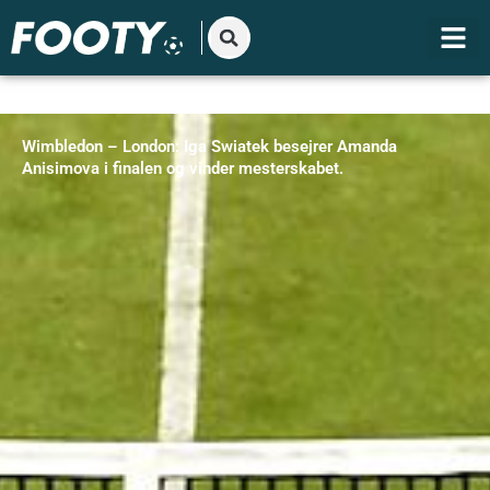
Gå
til
indholdet
Wimbledon – London: Iga Swiatek besejrer Amanda
Anisimova i finalen og vinder mesterskabet.