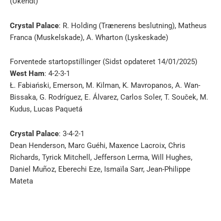
(Ukendt)
Crystal Palace
: R. Holding (Trænerens beslutning), Matheus
Franca (Muskelskade), A. Wharton (Lyskeskade)
Forventede startopstillinger (Sidst opdateret 14/01/2025)
West Ham
: 4-2-3-1
Ł. Fabiański, Emerson, M. Kilman, K. Mavropanos, A. Wan-
Bissaka, G. Rodríguez, E. Álvarez, Carlos Soler, T. Souček, M.
Kudus, Lucas Paquetá
Crystal Palace
: 3-4-2-1
Dean Henderson, Marc Guéhi, Maxence Lacroix, Chris
Richards, Tyrick Mitchell, Jefferson Lerma, Will Hughes,
Daniel Muñoz, Eberechi Eze, Ismaïla Sarr, Jean-Philippe
Mateta