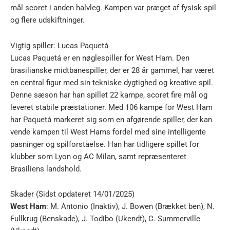
mål scoret i anden halvleg. Kampen var præget af fysisk spil
og flere udskiftninger.
Vigtig spiller: Lucas Paquetá
Lucas Paquetá er en nøglespiller for West Ham. Den
brasilianske midtbanespiller, der er 28 år gammel, har været
en central figur med sin tekniske dygtighed og kreative spil.
Denne sæson har han spillet 22 kampe, scoret fire mål og
leveret stabile præstationer. Med 106 kampe for West Ham
har Paquetá markeret sig som en afgørende spiller, der kan
vende kampen til West Hams fordel med sine intelligente
pasninger og spilforståelse. Han har tidligere spillet for
klubber som Lyon og AC Milan, samt repræsenteret
Brasiliens landshold.
Skader (Sidst opdateret 14/01/2025)
West Ham
: M. Antonio (Inaktiv), J. Bowen (Brækket ben), N.
Fullkrug (Benskade), J. Todibo (Ukendt), C. Summerville