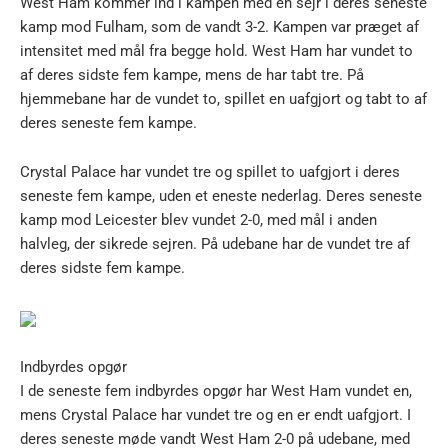
West Ham kommer ind i kampen med en sejr i deres seneste
kamp mod Fulham, som de vandt 3-2. Kampen var præget af
intensitet med mål fra begge hold. West Ham har vundet to
af deres sidste fem kampe, mens de har tabt tre. På
hjemmebane har de vundet to, spillet en uafgjort og tabt to af
deres seneste fem kampe.
Crystal Palace har vundet tre og spillet to uafgjort i deres
seneste fem kampe, uden et eneste nederlag. Deres seneste
kamp mod Leicester blev vundet 2-0, med mål i anden
halvleg, der sikrede sejren. På udebane har de vundet tre af
deres sidste fem kampe.
Indbyrdes opgør
I de seneste fem indbyrdes opgør har West Ham vundet en,
mens Crystal Palace har vundet tre og en er endt uafgjort. I
deres seneste møde vandt West Ham 2-0 på udebane, med