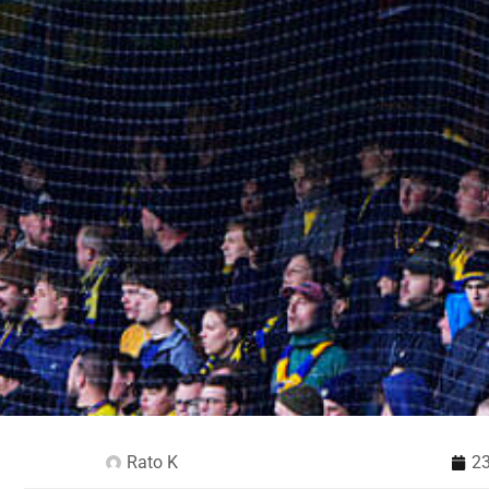
Rato K
23