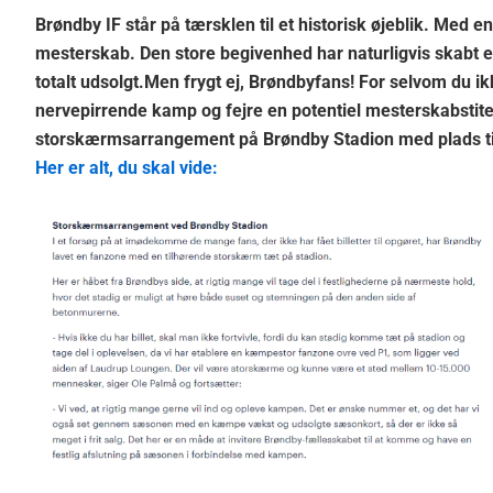
Brøndby IF står på tærsklen til et historisk øjeblik. Med 
mesterskab. Den store begivenhed har naturligvis skabt e
totalt udsolgt.Men frygt ej, Brøndbyfans! For selvom du ikk
nervepirrende kamp og fejre en potentiel mesterskabstit
storskærmsarrangement på Brøndby Stadion med plads t
Her er alt, du skal vide: