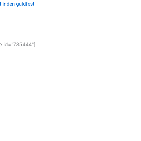
t inden guldfest
 id="735444"]