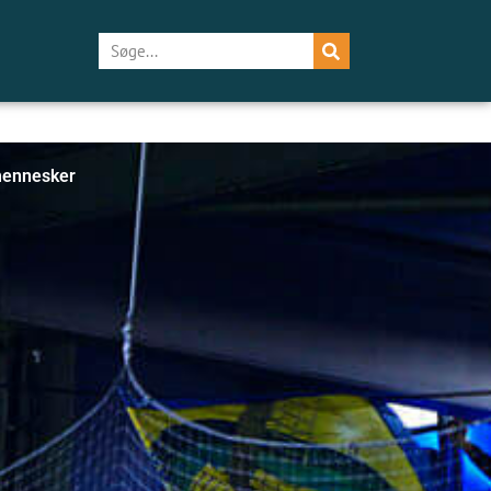
Søg
 mennesker