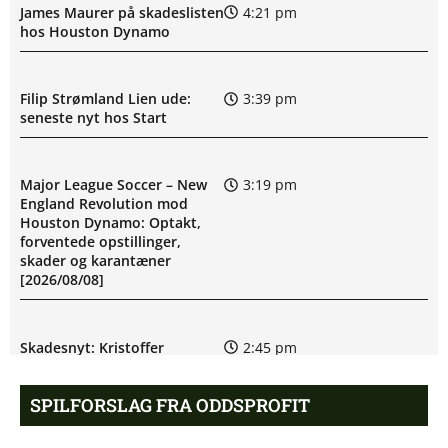
James Maurer på skadeslisten
4:21 pm
hos Houston Dynamo
Filip Strømland Lien ude:
3:39 pm
seneste nyt hos Start
Major League Soccer – New
3:19 pm
England Revolution mod
Houston Dynamo: Optakt,
forventede opstillinger,
skader og karantæner
[2026/08/08]
Skadesnyt: Kristoffer
2:45 pm
Tønnessen ude for Start
SPILFORSLAG FRA ODDSPROFIT
Marius Nordal tvivlsom til
1:32 pm