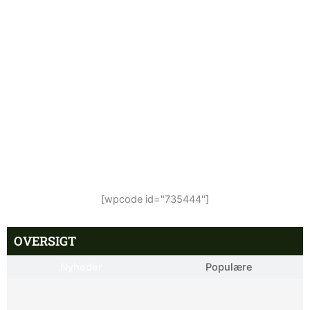
[wpcode id="735444"]
OVERSIGT
Nyheder
Populære