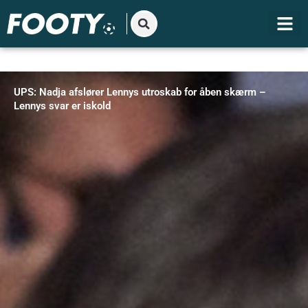
Gå
til
indholdet
UPS: Nadja afslører Lennys utroskab for åben skærm –
Lennys svar er iskold