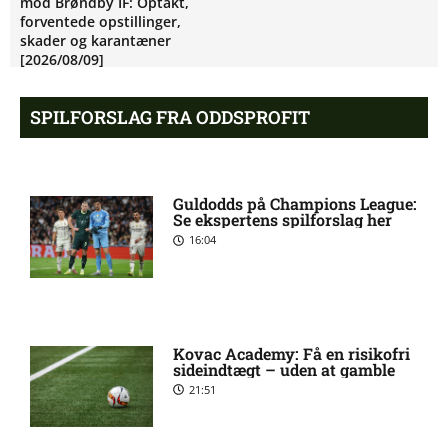
mod Brøndby IF: Optakt,
forventede opstillinger,
skader og karantæner
[2026/08/09]
SPILFORSLAG FRA ODDSPROFIT
Superligaen – Randers FC
6:08 am
mod Lyngby Boldklub:
Optakt, forventede
opstillinger, skader og
Guldodds på Champions League:
karantæner [2026/08/09]
Se ekspertens spilforslag her
16:04
Pontus Anders Rödin misser
5:44 am
kamp for Silkeborg IF
Kovac Academy: Få en risikofri
1. Division – Hvidovre IF mod
5:31 am
sideindtægt – uden at gamble
Esbjerg fB: Optakt
21:51
[2026/08/09]