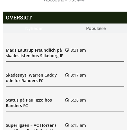
[wpcode id="735444"]
OVERSIGT
Nyheder
Populære
Mads Lautrup Freundlich på
8:31 am
skadeslisten hos Silkeborg IF
Skadesnyt: Warren Caddy
8:17 am
ude for Randers FC
Status på Paul Izzo hos
6:38 am
Randers FC
Superligaen – AC Horsens
6:15 am