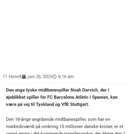
Henrik
juni 26, 2025
6:16 am
Den unge tyske midtbanespiller Noah Darvich, der i
øjeblikket spiller for FC Barcelona Atlètic i Spanien, kan
være på vej til Tyskland og VfB Stuttgart.
Den 18-årige angribende midtbanespiller, som har en
markedsværdi på omkring 15 millioner danske kroner, er et
varmt emne i det kommende transfervindue, der åbner den 1.