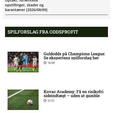
Optakt, forventede
opstillinger, skader og
karantæner [2026/08/09]
Pontus Anders Rödin misser
5:44 am
SPILFORSLAG FRA ODDSPROFIT
kamp for Silkeborg IF
1. Division – Hvidovre IF mod
5:31 am
Guldodds på Champions League:
Esbjerg fB: Optakt
Se ekspertens spilforslag her
[2026/08/09]
16:04
Tim Freriks (Viborg FF):
9:11 pm
skadesstatus
Kovac Academy: Få en risikofri
sideindtægt – uden at gamble
Yonis Njoh ude: seneste nyt
8:17 pm
21:51
hos Viborg FF