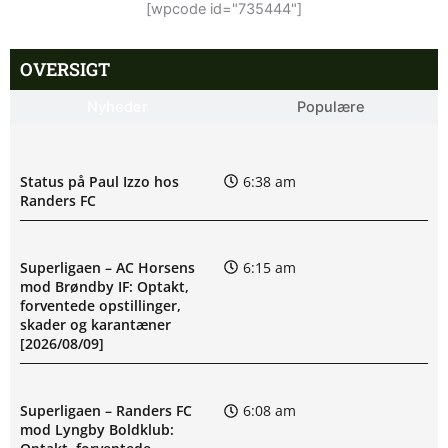
[wpcode id="735444"]
OVERSIGT
Nyheder
Populære
Status på Paul Izzo hos
6:38 am
Randers FC
Superligaen – AC Horsens
6:15 am
mod Brøndby IF: Optakt,
forventede opstillinger,
skader og karantæner
[2026/08/09]
Superligaen – Randers FC
6:08 am
mod Lyngby Boldklub: