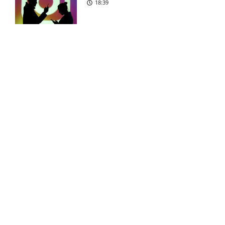
18:39
Julián Camilo Millán Díaz
8:41 pm
(Fluminense): skadesstatus
Aston Villa bekræfter: Vi vil
8:39 pm
Reality-babe viser kanonerne
hente Bayern-profil
frem
18:03
Barcelona-legende skifter til
8:36 pm
LA Galaxy
Camilla Martin deler
PSG enig med Barcelona-
8:34 pm
opsigtsvækkende billede
profil
17:24
Liverpool henter Barcelona-
8:31 pm
anfører
FOOTY LIFESTYLE