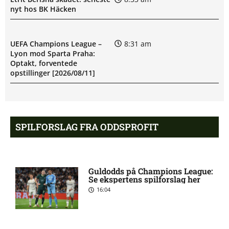
nyt hos BK Häcken
UEFA Champions League –
8:31 am
Lyon mod Sparta Praha:
Optakt, forventede
opstillinger [2026/08/11]
BK Häcken uden Ben Mikael
8:06 am
Engdahl: skadesstatus
SPILFORSLAG FRA ODDSPROFIT
Filip Olov Öhman misser
7:03 am
kamp for BK Häcken
Guldodds på Champions League:
Se ekspertens spilforslag her
16:04
UEFA Champions League –
6:13 am
Sabah FA mod AGF: Optakt,
forventede opstillinger
[2026/08/11]