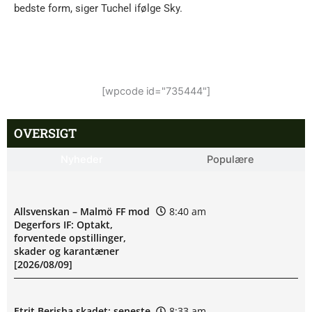
bedste form, siger Tuchel ifølge Sky.
[wpcode id="735444"]
OVERSIGT
Nyheder
Populære
Allsvenskan – Malmö FF mod
8:40 am
Degerfors IF: Optakt,
forventede opstillinger,
skader og karantæner
[2026/08/09]
Etrit Berisha skadet: seneste
8:33 am