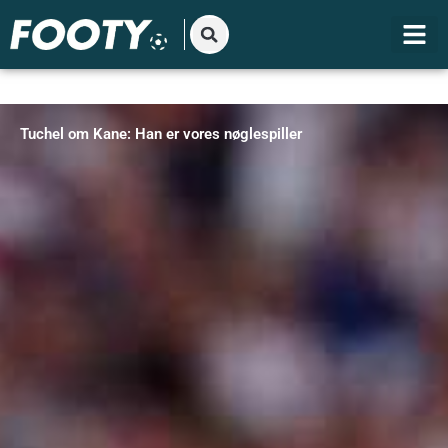
Gå
til
indholdet
Tuchel om Kane: Han er vores nøglespiller