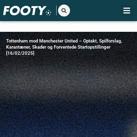
Gå
til
indholdet
Tottenham mod Manchester United – Optakt, Spilforslag,
Karantæner, Skader og Forventede Startopstillinger
[16/02/2025]