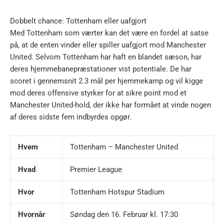
Dobbelt chance: Tottenham eller uafgjort
Med Tottenham som værter kan det være en fordel at satse
på, at de enten vinder eller spiller uafgjort mod Manchester
United. Selvom Tottenham har haft en blandet sæson, har
deres hjemmebanepræstationer vist potentiale. De har
scoret i gennemsnit 2.3 mål per hjemmekamp og vil kigge
mod deres offensive styrker for at sikre point mod et
Manchester United-hold, der ikke har formået at vinde nogen
af deres sidste fem indbyrdes opgør.
Hvem
Tottenham – Manchester United
Hvad
Premier League
Hvor
Tottenham Hotspur Stadium
Hvornår
Søndag den 16. Februar kl. 17:30