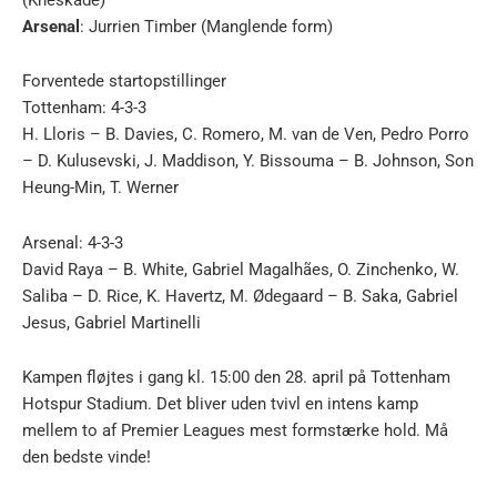
Arsenal
: Jurrien Timber (Manglende form)
Forventede startopstillinger
Tottenham: 4-3-3
H. Lloris – B. Davies, C. Romero, M. van de Ven, Pedro Porro
– D. Kulusevski, J. Maddison, Y. Bissouma – B. Johnson, Son
Heung-Min, T. Werner
Arsenal: 4-3-3
David Raya – B. White, Gabriel Magalhães, O. Zinchenko, W.
Saliba – D. Rice, K. Havertz, M. Ødegaard – B. Saka, Gabriel
Jesus, Gabriel Martinelli
Kampen fløjtes i gang kl. 15:00 den 28. april på Tottenham
Hotspur Stadium. Det bliver uden tvivl en intens kamp
mellem to af Premier Leagues mest formstærke hold. Må
den bedste vinde!