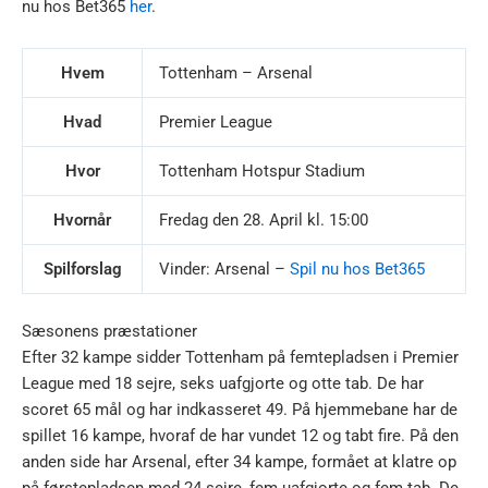
nu hos Bet365
her
.
Hvem
Tottenham – Arsenal
Hvad
Premier League
Hvor
Tottenham Hotspur Stadium
Hvornår
Fredag den 28. April kl. 15:00
Spilforslag
Vinder: Arsenal –
Spil nu hos Bet365
Sæsonens præstationer
Efter 32 kampe sidder Tottenham på femtepladsen i Premier
League med 18 sejre, seks uafgjorte og otte tab. De har
scoret 65 mål og har indkasseret 49. På hjemmebane har de
spillet 16 kampe, hvoraf de har vundet 12 og tabt fire. På den
anden side har Arsenal, efter 34 kampe, formået at klatre op
på førstepladsen med 24 sejre, fem uafgjorte og fem tab. De