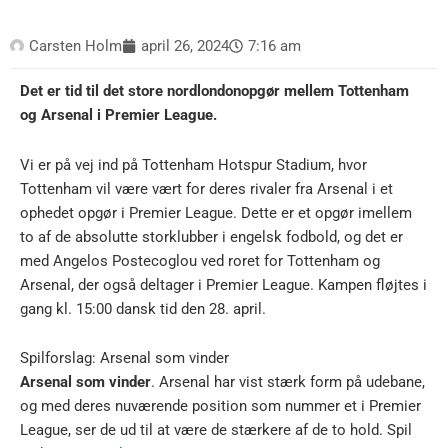
Carsten Holm
april 26, 2024
7:16 am
Det er tid til det store nordlondonopgør mellem Tottenham
og Arsenal i Premier League.
Vi er på vej ind på Tottenham Hotspur Stadium, hvor
Tottenham vil være vært for deres rivaler fra Arsenal i et
ophedet opgør i Premier League. Dette er et opgør imellem
to af de absolutte storklubber i engelsk fodbold, og det er
med Angelos Postecoglou ved roret for Tottenham og
Arsenal, der også deltager i Premier League. Kampen fløjtes i
gang kl. 15:00 dansk tid den 28. april.
Spilforslag: Arsenal som vinder
Arsenal som vinder
. Arsenal har vist stærk form på udebane,
og med deres nuværende position som nummer et i Premier
League, ser de ud til at være de stærkere af de to hold. Spil