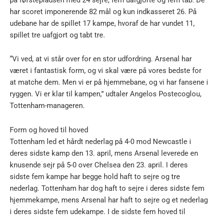
har scoret imponerende 82 mål og kun indkasseret 26. På
udebane har de spillet 17 kampe, hvoraf de har vundet 11,
spillet tre uafgjort og tabt tre.
“Vi ved, at vi står over for en stor udfordring. Arsenal har
været i fantastisk form, og vi skal være på vores bedste for
at matche dem. Men vi er på hjemmebane, og vi har fansene i
ryggen. Vi er klar til kampen,” udtaler Angelos Postecoglou,
Tottenham-manageren.
Form og hoved til hoved
Tottenham led et hårdt nederlag på 4-0 mod Newcastle i
deres sidste kamp den 13. april, mens Arsenal leverede en
knusende sejr på 5-0 over Chelsea den 23. april. I deres
sidste fem kampe har begge hold haft to sejre og tre
nederlag. Tottenham har dog haft to sejre i deres sidste fem
hjemmekampe, mens Arsenal har haft to sejre og et nederlag
i deres sidste fem udekampe. I de sidste fem hoved til