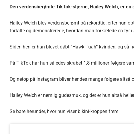
Den verdensberømte TikTok-stjerne, Hailey Welch, er en sa
Hailey Welch blev verdensberømt på rekordtid, efter hun opt
fortalte og demonstrerede, hvordan man forkælede en fyr i
Siden hen er hun blevet døbt “Hawk Tuah”-kvinden, og så ha
På TikTok har hun således skrabet 1,8 millioner følgere sa
Og netop på Instagram bliver hendes mange følgere altså o
Hailey Welch er nemlig gudesmuk, og det er hun altså heller 
Se bare herunder, hvor hun viser bikini-kroppen frem: