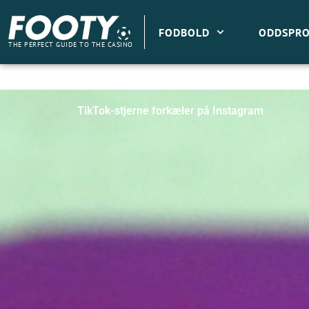
Gå
til
FODBOLD
ODDSPRO
indholdet
THE PERFECT GUIDE TO THE CASINO
TikTok-stjerne forkæler på Instagram