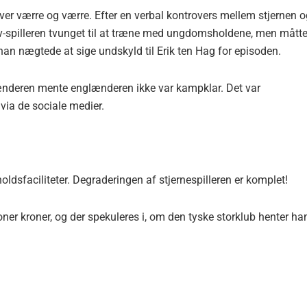
er værre og værre. Efter en verbal kontrovers mellem stjernen o
iv-spilleren tvunget til at træne med ungdomsholdene, men mått
an nægtede at sige undskyld til Erik ten Hag for episoden.
lænderen mente englænderen ikke var kampklar. Det var
via de sociale medier.
dsfaciliteter. Degraderingen af stjernespilleren er komplet!
ner kroner, og der spekuleres i, om den tyske storklub henter h