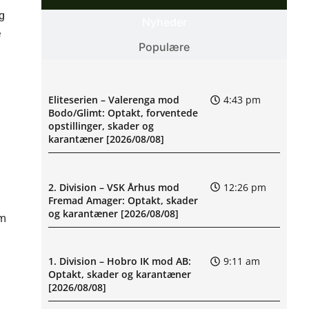
g
Nyheder
e
Populære
Eliteserien – Valerenga mod
4:43 pm
Bodo/Glimt: Optakt, forventede
opstillinger, skader og
karantæner [2026/08/08]
2. Division – VSK Århus mod
12:26 pm
Fremad Amager: Optakt, skader
og karantæner [2026/08/08]
am
1. Division – Hobro IK mod AB:
9:11 am
Optakt, skader og karantæner
[2026/08/08]