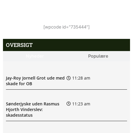
[wpcode id="735444"]
OVERSIGT
Nyheder
Populære
Jay-Roy Jornell Grot ude med
11:28 am
skade for OB
Sønderjyske uden Rasmus
11:23 am
Hjorth Vinderslev:
skadesstatus