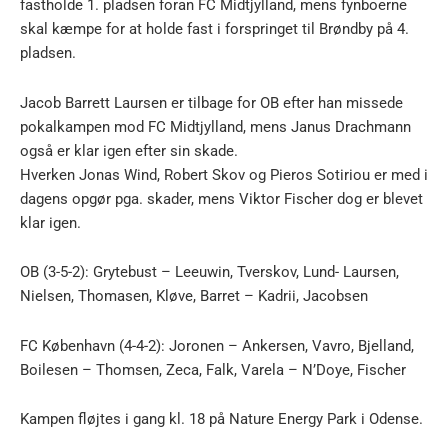
fastholde 1. pladsen foran FC Midtjylland, mens fynboerne
skal kæmpe for at holde fast i forspringet til Brøndby på 4.
pladsen.
Jacob Barrett Laursen er tilbage for OB efter han missede
pokalkampen mod FC Midtjylland, mens Janus Drachmann
også er klar igen efter sin skade.
Hverken Jonas Wind, Robert Skov og Pieros Sotiriou er med i
dagens opgør pga. skader, mens Viktor Fischer dog er blevet
klar igen.
OB (3-5-2): Grytebust – Leeuwin, Tverskov, Lund- Laursen,
Nielsen, Thomasen, Kløve, Barret – Kadrii, Jacobsen
FC København (4-4-2): Joronen – Ankersen, Vavro, Bjelland,
Boilesen – Thomsen, Zeca, Falk, Varela – N’Doye, Fischer
Kampen fløjtes i gang kl. 18 på Nature Energy Park i Odense.