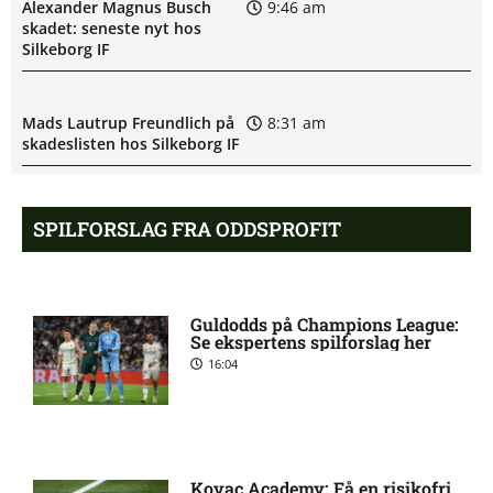
Alexander Magnus Busch
9:46 am
skadet: seneste nyt hos
Silkeborg IF
Mads Lautrup Freundlich på
8:31 am
skadeslisten hos Silkeborg IF
Skadesnyt: Warren Caddy
8:17 am
SPILFORSLAG FRA ODDSPROFIT
ude for Randers FC
Status på Paul Izzo hos
6:38 am
Guldodds på Champions League:
Randers FC
Se ekspertens spilforslag her
16:04
Superligaen – AC Horsens
6:15 am
mod Brøndby IF: Optakt,
forventede opstillinger,
skader og karantæner
Kovac Academy: Få en risikofri
[2026/08/09]