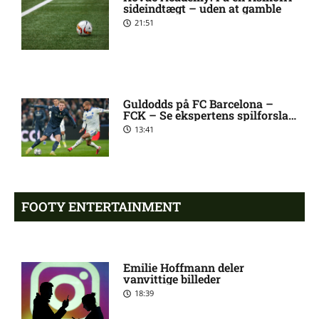
sideindtægt – uden at gamble
21:51
Superligaen – Randers FC
6:08 am
mod Lyngby Boldklub:
Optakt, forventede
opstillinger, skader og
karantæner [2026/08/09]
Guldodds på FC Barcelona –
FCK – Se ekspertens spilforslag
her
13:41
1. Division – Hvidovre IF mod
5:31 am
Esbjerg fB: Optakt
[2026/08/09]
FOOTY ENTERTAINMENT
Tim Freriks (Viborg FF):
9:11 pm
skadesstatus
Emilie Hoffmann deler
vanvittige billeder
Yonis Njoh ude: seneste nyt
8:17 pm
18:39
hos Viborg FF