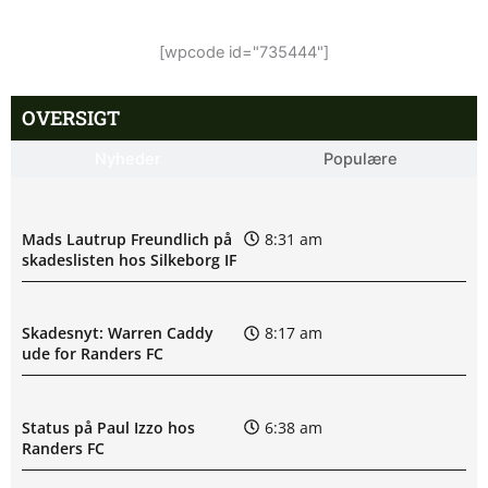
[wpcode id="735444"]
OVERSIGT
Nyheder
Populære
Mads Lautrup Freundlich på
8:31 am
skadeslisten hos Silkeborg IF
Skadesnyt: Warren Caddy
8:17 am
ude for Randers FC
Status på Paul Izzo hos
6:38 am
Randers FC