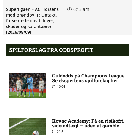
Superligaen – AC Horsens
6:15 am
mod Brøndby IF: Optakt,
forventede opstillinger,
skader og karantæner
[2026/08/09]
SPILFORSLAG FRA ODDSPROFIT
Superligaen – Randers FC
6:08 am
mod Lyngby Boldklub:
Optakt, forventede
opstillinger, skader og
Guldodds på Champions League:
karantæner [2026/08/09]
Se ekspertens spilforslag her
16:04
Pontus Anders Rödin misser
5:44 am
kamp for Silkeborg IF
Kovac Academy: Få en risikofri
1. Division – Hvidovre IF mod
5:31 am
sideindtægt – uden at gamble
Esbjerg fB: Optakt
21:51
[2026/08/09]