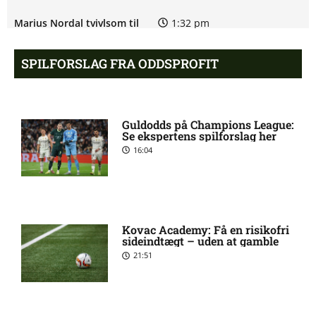
Marius Nordal tvivlsom til
1:32 pm
Starts kamp
SPILFORSLAG FRA ODDSPROFIT
Eliteserien – Viking mod
12:40 pm
Sarpsborg 08 FF: Optakt,
forventede opstillinger,
Guldodds på Champions League:
skader og karantæner
Se ekspertens spilforslag her
[2026/08/08]
16:04
Tvivl om Jasper Silva
12:35 pm
Torkildsen hos Start
Kovac Academy: Få en risikofri
sideindtægt – uden at gamble
Kennedy David Ikechukwu
11:34 am
21:51
Okpaleke tvivlsom til næste
kamp