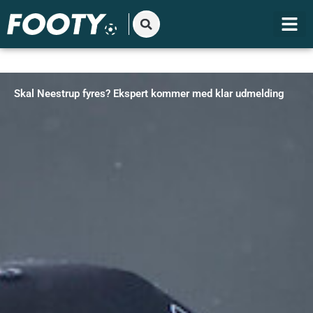
Gå
til
indholdet
Skal Neestrup fyres? Ekspert kommer med klar udmelding