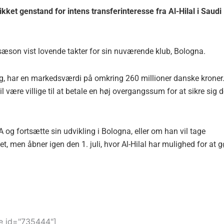
kket genstand for intens transferinteresse fra Al-Hilal i Saudi
 sæson vist lovende takter for sin nuværende klub, Bologna.
kg, har en markedsværdi på omkring 260 millioner danske kroner
l være villige til at betale en høj overgangssum for at sikre sig 
 A og fortsætte sin udvikling i Bologna, eller om han vil tage
t, men åbner igen den 1. juli, hvor Al-Hilal har mulighed for at g
 id="735444"]