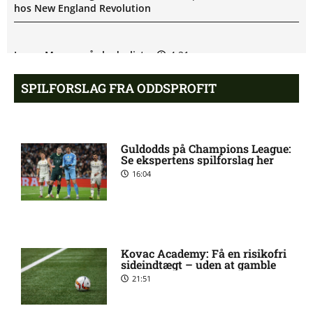
hos New England Revolution
James Maurer på skadeslisten
4:21 pm
hos Houston Dynamo
SPILFORSLAG FRA ODDSPROFIT
Filip Strømland Lien ude:
3:39 pm
seneste nyt hos Start
Guldodds på Champions League:
Se ekspertens spilforslag her
16:04
Major League Soccer – New
3:19 pm
England Revolution mod
Houston Dynamo: Optakt,
forventede opstillinger,
skader og karantæner
[2026/08/08]
Kovac Academy: Få en risikofri
sideindtægt – uden at gamble
21:51
Skadesnyt: Kristoffer
2:45 pm
Tønnessen ude for Start