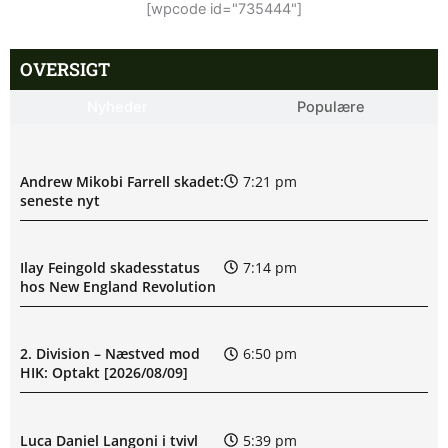
[wpcode id="735444"]
OVERSIGT
Nyheder
Populære
Andrew Mikobi Farrell skadet:
7:21 pm
seneste nyt
Ilay Feingold skadesstatus
7:14 pm
hos New England Revolution
2. Division – Næstved mod
6:50 pm
HIK: Optakt [2026/08/09]
Luca Daniel Langoni i tvivl
5:39 pm