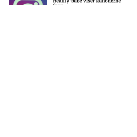
Reality-babe viser kanonerne
frem
Sigurd Kvile (Fredrikstad):
10:21 am
18:03
skadesstatus
Allsvenskan – Orgryte IS mod
9:52 am
AIK Stockholm: Optakt,
forventede opstillinger,
Camilla Martin deler
skader og karantæner
opsigtsvækkende billede
[2026/08/08]
17:24
Joe Zen Robert Bell i tvivl hos
9:43 am
Viking
FOOTY LIFESTYLE
Frederik Carstensen ude:
8:43 am
seneste nyt hos Sarpsborg 08
FF
Husker du Claire fra ‘Klovn’?
Sådan ser hun ud i dag som 53-
årig
12:29
Status på Per Samuel Frick
8:11 am