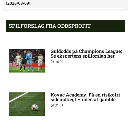
[2026/08/09]
Martin Ove Roseth
6:43 pm
SPILFORSLAG FRA ODDSPROFIT
skadesstatus hos Viking
Henrik Sælebakke Falchener i
5:51 pm
Guldodds på Champions League:
tvivl hos Viking
Se ekspertens spilforslag her
16:04
Ibrahim Cissé skade: status
4:39 pm
hos AIK Stockholm
Kovac Academy: Få en risikofri
Charlie Steven Brian Pavey
4:07 pm
sideindtægt – uden at gamble
skade: status hos AIK
21:51
Stockholm
Stanley Wilson skadesstatus
3:08 pm