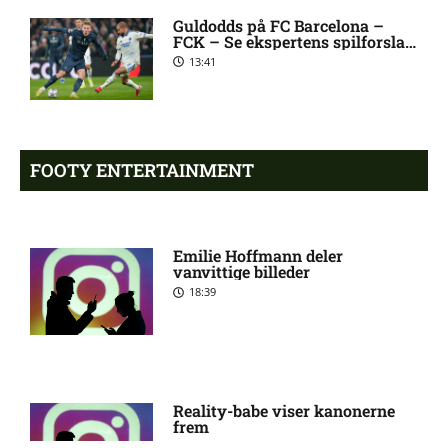
hos AIK Stockholm
Guldodds på FC Barcelona –
FCK – Se ekspertens spilforslag
her
13:41
Rodrigo Jhossel Huescas
1:19 pm
Hurtado misser kamp for FC
København
FOOTY ENTERTAINMENT
1. Division – AaB mod Kolding
12:32 pm
IF: Optakt [2026/08/09]
Emilie Hoffmann deler
vanvittige billeder
Jay-Roy Jornell Grot ude med
11:28 am
skade for OB
18:39
Sønderjyske uden Rasmus
11:23 am
Hjorth Vinderslev:
skadesstatus
Reality-babe viser kanonerne
frem
18:03