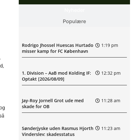
Nyheder
Populære
Rodrigo Jhossel Huescas Hurtado
1:19 pm
misser kamp for FC København
.
d,
1. Division – AaB mod Kolding IF:
12:32 pm
Optakt [2026/08/09]
Jay-Roy Jornell Grot ude med
11:28 am
skade for OB
 og
så
Sønderjyske uden Rasmus Hjorth
11:23 am
Vinderslev: skadesstatus