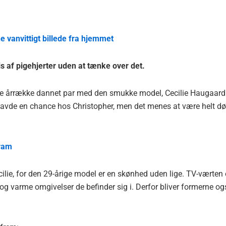
ne vanvittigt billede fra hjemmet
is af pigehjerter uden at tænke over det.
ere årrække dannet par med den smukke model, Cecilie Haugaard
 havde en chance hos Christopher, men det menes at være helt dø
gram
cilie, for den 29-årige model er en skønhed uden lige. TV-værten
og varme omgivelser de befinder sig i. Derfor bliver formerne og