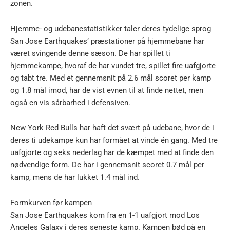
zonen.
Hjemme- og udebanestatistikker taler deres tydelige sprog
San Jose Earthquakes’ præstationer på hjemmebane har
været svingende denne sæson. De har spillet ti
hjemmekampe, hvoraf de har vundet tre, spillet fire uafgjorte
og tabt tre. Med et gennemsnit på 2.6 mål scoret per kamp
og 1.8 mål imod, har de vist evnen til at finde nettet, men
også en vis sårbarhed i defensiven.
New York Red Bulls har haft det svært på udebane, hvor de i
deres ti udekampe kun har formået at vinde én gang. Med tre
uafgjorte og seks nederlag har de kæmpet med at finde den
nødvendige form. De har i gennemsnit scoret 0.7 mål per
kamp, mens de har lukket 1.4 mål ind.
Formkurven før kampen
San Jose Earthquakes kom fra en 1-1 uafgjort mod Los
Angeles Galaxy i deres seneste kamp. Kampen bød på en