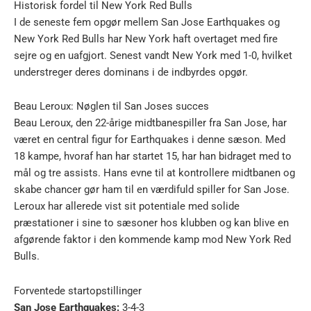
Historisk fordel til New York Red Bulls
I de seneste fem opgør mellem San Jose Earthquakes og
New York Red Bulls har New York haft overtaget med fire
sejre og en uafgjort. Senest vandt New York med 1-0, hvilket
understreger deres dominans i de indbyrdes opgør.
Beau Leroux: Nøglen til San Joses succes
Beau Leroux, den 22-årige midtbanespiller fra San Jose, har
været en central figur for Earthquakes i denne sæson. Med
18 kampe, hvoraf han har startet 15, har han bidraget med to
mål og tre assists. Hans evne til at kontrollere midtbanen og
skabe chancer gør ham til en værdifuld spiller for San Jose.
Leroux har allerede vist sit potentiale med solide
præstationer i sine to sæsoner hos klubben og kan blive en
afgørende faktor i den kommende kamp mod New York Red
Bulls.
Forventede startopstillinger
San Jose Earthquakes:
3-4-3