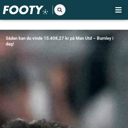
Gå
til
indholdet
Sådan kan du vinde 15.408,27 kr på Man Utd – Burnley i
dag!