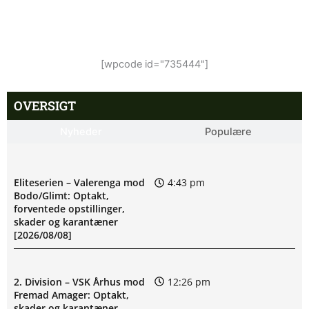
[wpcode id="735444"]
OVERSIGT
Nyheder
Populære
Eliteserien – Valerenga mod
4:43 pm
Bodo/Glimt: Optakt,
forventede opstillinger,
skader og karantæner
[2026/08/08]
2. Division – VSK Århus mod
12:26 pm
Fremad Amager: Optakt,
skader og karantæner