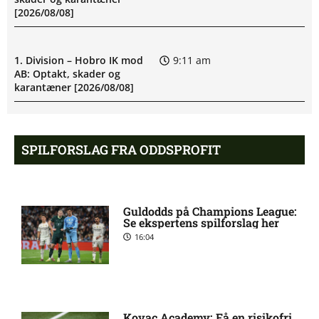
[2026/08/08]
1. Division – Hobro IK mod
9:11 am
AB: Optakt, skader og
karantæner [2026/08/08]
1. Division – Aarhus Fremad
5:46 am
SPILFORSLAG FRA ODDSPROFIT
mod HB Køge: Optakt,
forventede opstillinger,
skader og karantæner
[2026/08/08]
Guldodds på Champions League:
Se ekspertens spilforslag her
Atlético forbereder bud på
10:23 pm
16:04
Tottenham-anfører
Manchester United sender
10:14 pm
målmand til Spanien
Kovac Academy: Få en risikofri