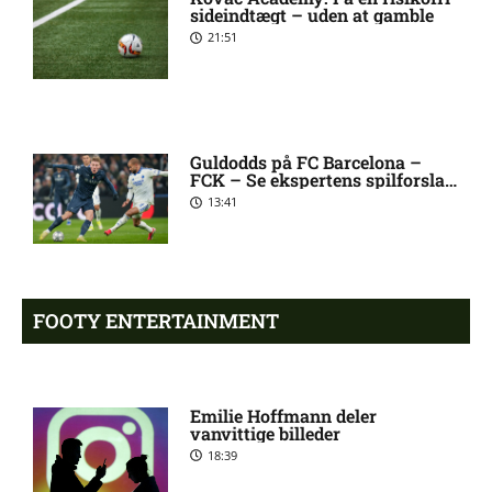
sideindtægt – uden at gamble
21:51
Roma enig med Atlético om
10:09 pm
verdensmester
Chelsea sælger Chalobah til
10:06 pm
Guldodds på FC Barcelona –
FCK – Se ekspertens spilforslag
Como
her
13:41
Premier League-klub henter
10:04 pm
FCN-profil
FOOTY ENTERTAINMENT
Salah lander i Tyrkiet til
10:00 pm
chokskifte
Emilie Hoffmann deler
vanvittige billeder
Arsenal henter Bruno
9:55 pm
18:39
Guimarães