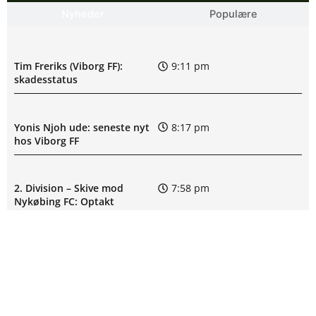
Nyheder
Populære
Tim Freriks (Viborg FF):
9:11 pm
skadesstatus
Yonis Njoh ude: seneste nyt
8:17 pm
hos Viborg FF
2. Division – Skive mod
7:58 pm
Nykøbing FC: Optakt
[2026/08/08]
M. Riahi skadesstatus hos
6:25 pm
Viborg FF