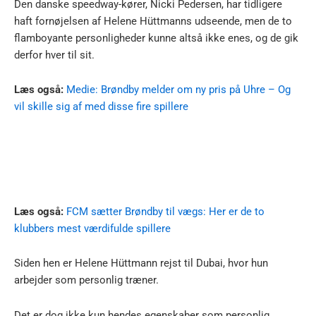
Den danske speedway-kører, Nicki Pedersen, har tidligere
haft fornøjelsen af Helene Hüttmanns udseende, men de to
flamboyante personligheder kunne altså ikke enes, og de gik
derfor hver til sit.
Læs også:
Medie: Brøndby melder om ny pris på Uhre – Og
vil skille sig af med disse fire spillere
Læs også:
FCM sætter Brøndby til vægs: Her er de to
klubbers mest værdifulde spillere
Siden hen er Helene Hüttmann rejst til Dubai, hvor hun
arbejder som personlig træner.
Det er dog ikke kun hendes egenskaber som personlig