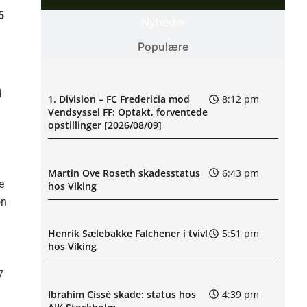
5
Nyheder
Populære
d
1. Division – FC Fredericia mod
8:12 pm
Vendsyssel FF: Optakt, forventede
opstillinger [2026/08/09]
Martin Ove Roseth skadesstatus
6:43 pm
e
hos Viking
on
Henrik Sælebakke Falchener i tvivl
5:51 pm
hos Viking
7
Ibrahim Cissé skade: status hos
4:39 pm