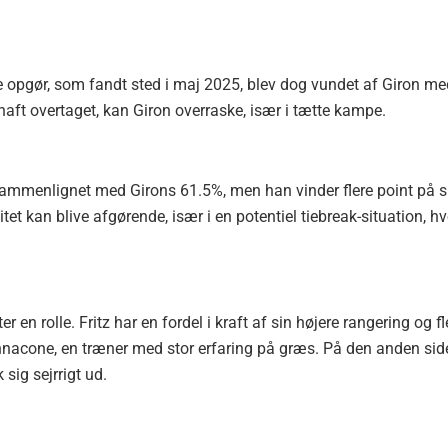
ste opgør, som fandt sted i maj 2025, blev dog vundet af Giron m
r haft overtaget, kan Giron overraske, især i tætte kampe.
 sammenlignet med Girons 61.5%, men han vinder flere point på s
t kan blive afgørende, især i en potentiel tiebreak-situation, hv
 en rolle. Fritz har en fordel i kraft af sin højere rangering og fl
nnacone, en træner med stor erfaring på græs. På den anden sid
sig sejrrigt ud.