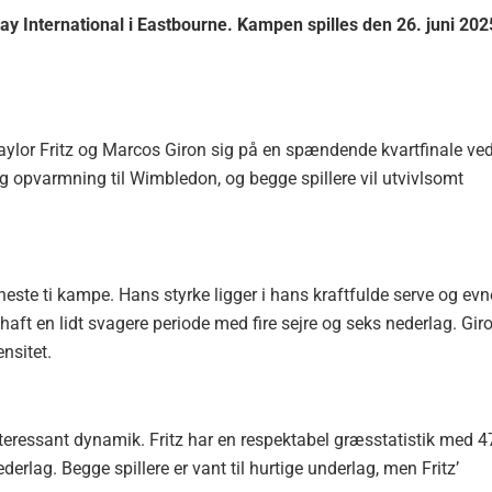
ay International i Eastbourne. Kampen spilles den 26. juni 202
ylor Fritz og Marcos Giron sig på en spændende kvartfinale ve
ig opvarmning til Wimbledon, og begge spillere vil utvivlsomt
eneste ti kampe. Hans styrke ligger i hans kraftfulde serve og evn
haft en lidt svagere periode med fire sejre og seks nederlag. Gir
ensitet.
nteressant dynamik. Fritz har en respektabel græsstatistik med 4
erlag. Begge spillere er vant til hurtige underlag, men Fritz’