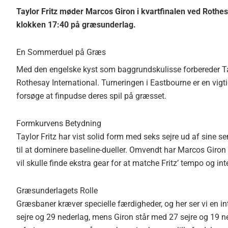
Taylor Fritz møder Marcos Giron i kvartfinalen ved Rothes
klokken 17:40 på græsunderlag.
En Sommerduel på Græs
Med den engelske kyst som baggrundskulisse forbereder Ta
Rothesay International. Turneringen i Eastbourne er en vigt
forsøge at finpudse deres spil på græsset.
Formkurvens Betydning
Taylor Fritz har vist solid form med seks sejre ud af sine s
til at dominere baseline-dueller. Omvendt har Marcos Giron 
vil skulle finde ekstra gear for at matche Fritz’ tempo og int
Græsunderlagets Rolle
Græsbaner kræver specielle færdigheder, og her ser vi en i
sejre og 29 nederlag, mens Giron står med 27 sejre og 19 ned