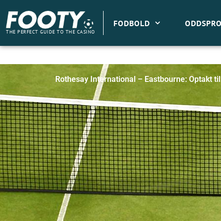
Gå
til
FODBOLD
ODDSPRO
indholdet
THE PERFECT GUIDE TO THE CASINO
Rothesay International – Eastbourne: Optakt ti