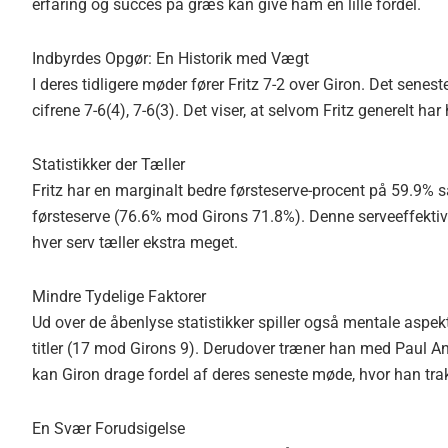
erfaring og succes på græs kan give ham en lille fordel.
Indbyrdes Opgør: En Historik med Vægt
I deres tidligere møder fører Fritz 7-2 over Giron. Det sene
cifrene 7-6(4), 7-6(3). Det viser, at selvom Fritz generelt ha
Statistikker der Tæller
Fritz har en marginalt bedre førsteserve-procent på 59.9%
førsteserve (76.6% mod Girons 71.8%). Denne serveeffektivite
hver serv tæller ekstra meget.
Mindre Tydelige Faktorer
Ud over de åbenlyse statistikker spiller også mentale aspekter
titler (17 mod Girons 9). Derudover træner han med Paul A
kan Giron drage fordel af deres seneste møde, hvor han trak 
En Svær Forudsigelse