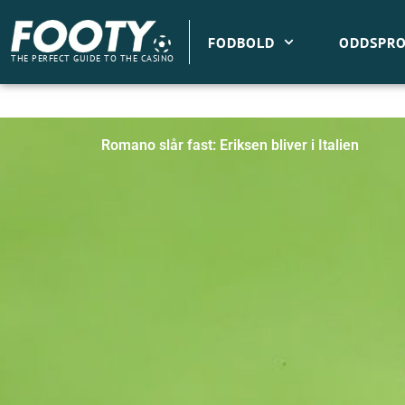
Gå
til
FODBOLD
ODDSPRO
indholdet
THE PERFECT GUIDE TO THE CASINO
Romano slår fast: Eriksen bliver i Italien