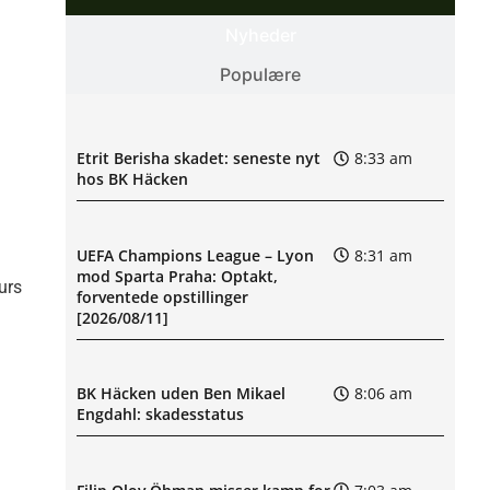
Nyheder
Populære
Etrit Berisha skadet: seneste nyt
8:33 am
hos BK Häcken
UEFA Champions League – Lyon
8:31 am
mod Sparta Praha: Optakt,
urs
forventede opstillinger
[2026/08/11]
BK Häcken uden Ben Mikael
8:06 am
Engdahl: skadesstatus