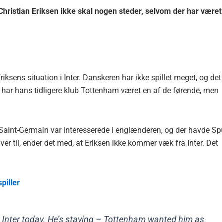
 Christian Eriksen ikke skal nogen steder, selvom der har været
ksens situation i Inter. Danskeren har ikke spillet meget, og det
dem har hans tidligere klub Tottenham været en af de førende, men
s Saint-Germain var interesserede i englænderen, og der havde Sp
er til, ender det med, at Eriksen ikke kommer væk fra Inter. Det
piller
ve Inter today. He’s staying – Tottenham wanted him as