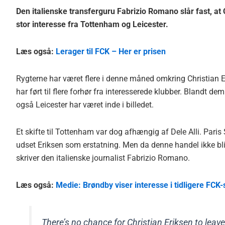
Den italienske transferguru Fabrizio Romano slår fast, at
stor interesse fra Tottenham og Leicester.
Læs også:
Lerager til FCK – Her er prisen
Rygterne har været flere i denne måned omkring Christian Eri
har ført til flere forhør fra interesserede klubber. Blandt 
også Leicester har været inde i billedet.
Et skifte til Tottenham var dog afhængig af Dele Alli. Pari
udset Eriksen som erstatning. Men da denne handel ikke bliv
skriver den italienske journalist Fabrizio Romano.
Læs også:
Medie: Brøndby viser interesse i tidligere FCK-s
There’s no chance for Christian Eriksen to lea