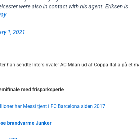
cester were also in contact with his agent. Eriksen is
Day
ary 1, 2021
fter han sendte Inters rivaler AC Milan ud af Coppa Italia på et må
emifinale med frisparksperle
llioner har Messi tjent i FC Barcelona siden 2017
hapse brandvarme Junker