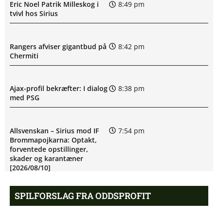
Eric Noel Patrik Milleskog i
8:49 pm
tvivl hos Sirius
Rangers afviser gigantbud på
8:42 pm
Chermiti
Ajax-profil bekræfter: I dialog
8:38 pm
med PSG
Allsvenskan – Sirius mod IF
7:54 pm
Brommapojkarna: Optakt,
forventede opstillinger,
skader og karantæner
[2026/08/10]
SPILFORSLAG FRA ODDSPROFIT
Mats Møller Dæhli i tvivl hos
7:50 pm
Molde