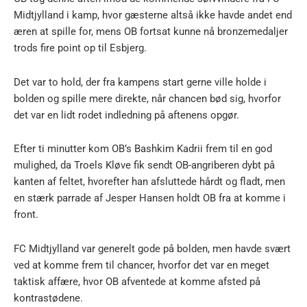
Midtjylland i kamp, hvor gæsterne altså ikke havde andet end
æren at spille for, mens OB fortsat kunne nå bronzemedaljer
trods fire point op til Esbjerg.
Det var to hold, der fra kampens start gerne ville holde i
bolden og spille mere direkte, når chancen bød sig, hvorfor
det var en lidt rodet indledning på aftenens opgør.
Efter ti minutter kom OB’s Bashkim Kadrii frem til en god
mulighed, da Troels Kløve fik sendt OB-angriberen dybt på
kanten af feltet, hvorefter han afsluttede hårdt og fladt, men
en stærk parrade af Jesper Hansen holdt OB fra at komme i
front.
FC Midtjylland var generelt gode på bolden, men havde svært
ved at komme frem til chancer, hvorfor det var en meget
taktisk affære, hvor OB afventede at komme afsted på
kontrastødene.