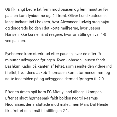
OB fik langt bedre fat frem mod pausen og fem minutter før
pausen kom fynboerne også i front. Oliver Lund kastede et
langt indkast ind i boksen, hvor Alexander Ludwig steg højst
og dirigerede bolden i det korte målhjørne, hvor Jesper
Hansen ikke kunne nå at reagere, hvorfor stillingen var 1-0
ved pausen.
Fynboerne kom stærkt ud efter pausen, hvor de efter få
minutter udbyggede føringen. Ryan Johnson Lausen fandt
Bashkim Kadrii på kanten af feltet, som sendte den videre ind
i feltet, hvor Jens Jakob Thomasen kom stormende frem og
satte indersiden på og udbyggede dermed føringen til 2-0.
Efter en times spil kom FC Midtjylland tilbage i kampen.
Efter et skidt hjørnespark faldt bolden ned til Rasmus
Nicolaisen, der afsluttede mod målet, men Marc Dal Hende
fik afrettet den i mål til stillingen 2-1.