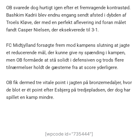
OB svarede dog hurtigt igen efter et fremragende kontrastød.
Bashkim Kadrii blev endnu engang sendt afsted i dybden af
Troels Kløve, der med en perfekt aflevering ind foran målet
fandt Casper Nielsen, der eksekverede til 3-1.
FC Midtjylland forsøgte frem mod kampens slutning at jagte
et reducerende mål, der kunne give ny spænding i kampen,
men OB formåede at stå solidt i defensiven og trods flere
tilnærmelser holdt de gæsterne fra at score yderligere.
OB fik dermed tre vitale point i jagten på bronzemedaljer, hvor
de blot er ét point efter Esbjerg på tredjepladsen, der dog har
spillet en kamp mindre.
[wpcode id="735444"]