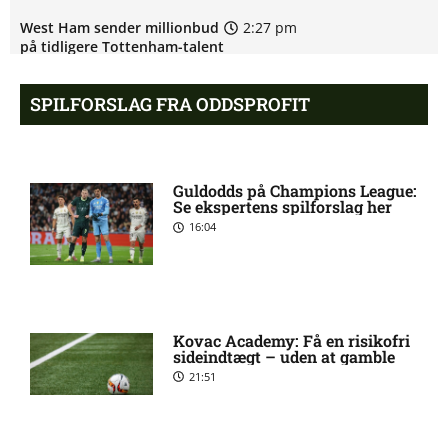
West Ham sender millionbud
2:27 pm
på tidligere Tottenham-talent
SPILFORSLAG FRA ODDSPROFIT
Newcastle overvejer dansk
12:33 pm
landsholdsstjerne
Guldodds på Champions League:
Manchester City nærmer sig
12:31 pm
Se ekspertens spilforslag her
gigantisk Bouaddi-handel
16:04
Manchester United jagter
12:27 pm
engelsk stortalent
Kovac Academy: Få en risikofri
sideindtægt – uden at gamble
Aston Villa melder sig ind i
12:24 pm
21:51
jagten på Endrick