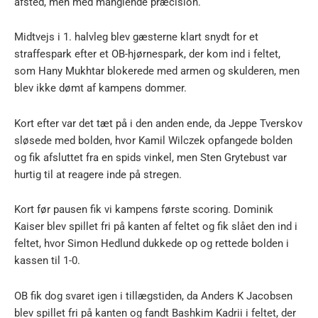
afsted, men med manglende præcision.
Midtvejs i 1. halvleg blev gæsterne klart snydt for et
straffespark efter et OB-hjørnespark, der kom ind i feltet,
som Hany Mukhtar blokerede med armen og skulderen, men
blev ikke dømt af kampens dommer.
Kort efter var det tæt på i den anden ende, da Jeppe Tverskov
sløsede med bolden, hvor Kamil Wilczek opfangede bolden
og fik afsluttet fra en spids vinkel, men Sten Grytebust var
hurtig til at reagere inde på stregen.
Kort før pausen fik vi kampens første scoring. Dominik
Kaiser blev spillet fri på kanten af feltet og fik slået den ind i
feltet, hvor Simon Hedlund dukkede op og rettede bolden i
kassen til 1-0.
OB fik dog svaret igen i tillægstiden, da Anders K Jacobsen
blev spillet fri på kanten og fandt Bashkim Kadrii i feltet, der