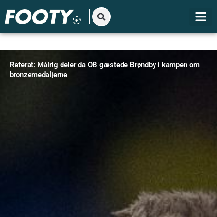
Gå
til
indholdet
Referat: Målrig deler da OB gæstede Brøndby i kampen om
bronzemedaljerne