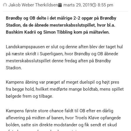
Jakob Weber Therkildsen
marts 29, 2019
8:55 pm
Brøndby og OB delte i det målrige 2-2 opgør på Brøndby
Stadion, da de åbnede mesterskabsslutspillet, hvor bl.a.
Bashkim Kadrii og Simon Tibbling kom på måltavlen.
Landskampspausen er slut og denne aften blev der taget hul
på næste skridt i Superligaen, hvor Brøndby og OB åbnede
mesterskabsslutspillet denne fredag aften på Brøndby
Stadion.
Kampens åbning var præget af meget duelspil og højt pres
fra begge hold, hvilket medførte mange boldtab, mens spillet
bølgede frem og tilbage.
Kampens første store chance faldt til OB efter en dårlig
aflevering på midten af banen, hvor Troels Kløve opfangede
bolden, satte sin direkte modstander og fik sendt et skud