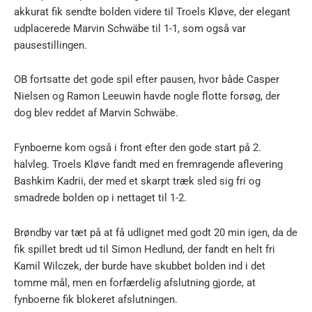
akkurat fik sendte bolden videre til Troels Kløve, der elegant
udplacerede Marvin Schwäbe til 1-1, som også var
pausestillingen.
OB fortsatte det gode spil efter pausen, hvor både Casper
Nielsen og Ramon Leeuwin havde nogle flotte forsøg, der
dog blev reddet af Marvin Schwäbe.
Fynboerne kom også i front efter den gode start på 2.
halvleg. Troels Kløve fandt med en fremragende aflevering
Bashkim Kadrii, der med et skarpt træk sled sig fri og
smadrede bolden op i nettaget til 1-2.
Brøndby var tæt på at få udlignet med godt 20 min igen, da de
fik spillet bredt ud til Simon Hedlund, der fandt en helt fri
Kamil Wilczek, der burde have skubbet bolden ind i det
tomme mål, men en forfærdelig afslutning gjorde, at
fynboerne fik blokeret afslutningen.