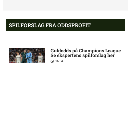
Opdatering: Isak Aron Sjong
6:09 pm
skade hos Bodø/Glimt
SPILFORSLAG FRA ODDSPROFIT
Eliteserien – Valerenga mod
4:43 pm
Bodo/Glimt: Optakt,
Guldodds på Champions League:
forventede opstillinger,
Se ekspertens spilforslag her
skader og karantæner
16:04
[2026/08/08]
2. Division – VSK Århus mod
12:26 pm
Fremad Amager: Optakt,
Kovac Academy: Få en risikofri
skader og karantæner
sideindtægt – uden at gamble
[2026/08/08]
21:51
1. Division – Hobro IK mod
9:11 am
AB: Optakt, skader og