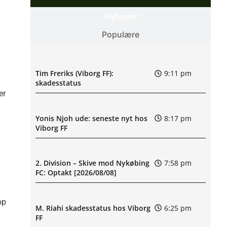
Nyheder
Populære
Tim Freriks (Viborg FF):
9:11 pm
skadesstatus
er
Yonis Njoh ude: seneste nyt hos
8:17 pm
Viborg FF
2. Division – Skive mod Nykøbing
7:58 pm
FC: Optakt [2026/08/08]
op
M. Riahi skadesstatus hos Viborg
6:25 pm
FF