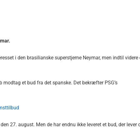
ymar.
set i den brasilianske superstjerne Neymar, men indtil videre 
rklub modtag et bud fra det spanske. Det bekræfter PSG’s
msttilbud
den 27. august. Men de har endnu ikke leveret et bud, der lever 