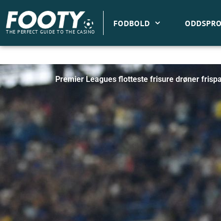
Gå
til
FODBOLD
ODDSPRO
indholdet
THE PERFECT GUIDE TO THE CASINO
Premier Leagues flotteste frisure drøner frispa