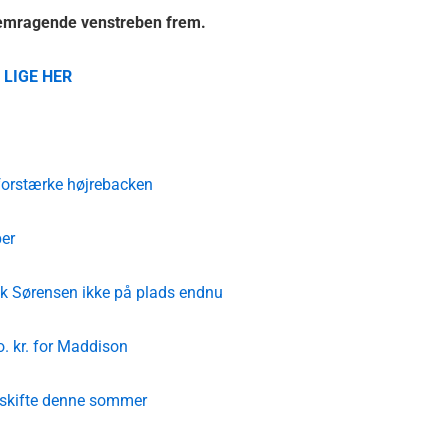
fremragende venstreben frem.
 LIGE HER
 forstærke højrebacken
per
rik Sørensen ikke på plads endnu
o. kr. for Maddison
y-skifte denne sommer