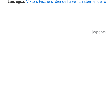
Læs også:
Viktors Fischers rørende farvel: En stormende fo
[wpcode