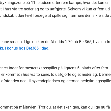
edrykningszone på 11. pladsen efter fem kampe, hvor det kun er
i hus via tre nederlag og to uafgjorte. Selvom vi kun er fem ud 
mandskab uden tvivl forsøge at spille sig nærmere den sikre side 
denne sæson. Lige nu kan du få odds 1.70 på Bet365, hvis du tro
r. i bonus hos Bet365 i dag.
eret indenfor mesterskabsspillet på ligaens 6. plads efter fem
er kommet i hus via to sejre, to uafgjorte og et nederlag. Derme
afstanden ned til syvendepladsen og dermed nedrykningsspillet
met på måltavlen. Tror du, at det sker igen, kan du lige nu få