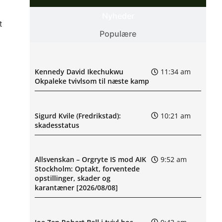
Nyheder
t
Populære
Kennedy David Ikechukwu
11:34 am
Okpaleke tvivlsom til næste kamp
Sigurd Kvile (Fredrikstad):
10:21 am
skadesstatus
Allsvenskan – Orgryte IS mod AIK
9:52 am
Stockholm: Optakt, forventede
opstillinger, skader og
karantæner [2026/08/08]