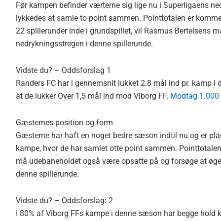
Før kampen befinder værterne sig lige nu i Superligaens n
lykkedes at samle to point sammen. Pointtotalen er kommet 
22 spillerunder inde i grundspillet, vil Rasmus Bertelsens 
nedrykningsstregen i denne spillerunde.
Vidste du? – Oddsforslag 1
Randers FC har i gennemsnit lukket 2.8 mål ind pr. kamp i 
at de lukker Over 1,5 mål ind mod Viborg FF.
Modtag 1.000 k
Gæsternes position og form
Gæsterne har haft en noget bedre sæson indtil nu og er plac
kampe, hvor de har samlet otte point sammen. Pointtotalen 
må udebaneholdet også være opsatte på og forsøge at øge 
denne spillerunde.
Vidste du? – Oddsforslag: 2
I 80% af Viborg FFs kampe i denne sæson har begge hold kom