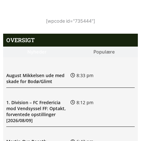
[wpcode id="735444"]
OVERSIGT
Nyheder
Populære
August Mikkelsen ude med
8:33 pm
skade for Bodø/Glimt
1. Division – FC Fredericia
8:12 pm
mod Vendsyssel FF: Optakt,
forventede opstillinger
[2026/08/09]