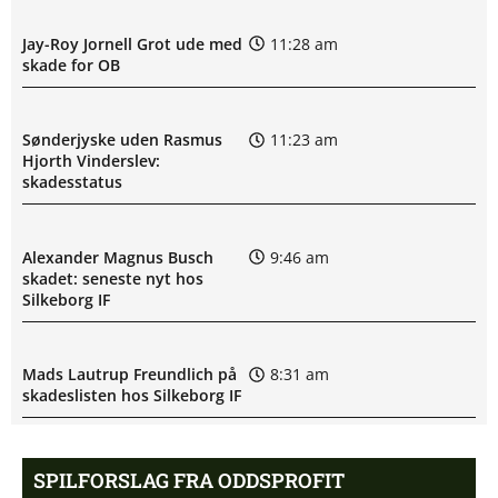
Jay-Roy Jornell Grot ude med
11:28 am
skade for OB
Sønderjyske uden Rasmus
11:23 am
Hjorth Vinderslev:
skadesstatus
Alexander Magnus Busch
9:46 am
skadet: seneste nyt hos
Silkeborg IF
Mads Lautrup Freundlich på
8:31 am
skadeslisten hos Silkeborg IF
Skadesnyt: Warren Caddy
8:17 am
SPILFORSLAG FRA ODDSPROFIT
ude for Randers FC