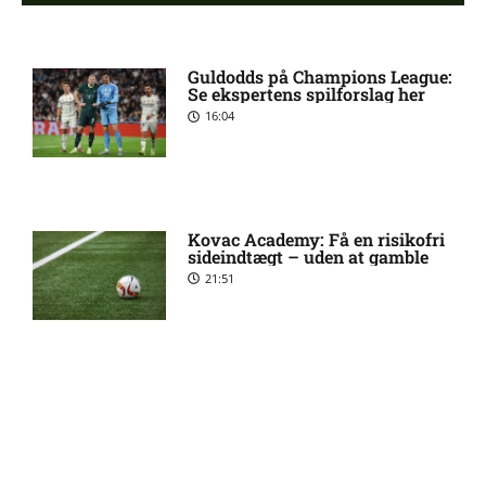
Status på Paul Izzo hos
6:38 am
Guldodds på Champions League:
Randers FC
Se ekspertens spilforslag her
16:04
Superligaen – AC Horsens
6:15 am
mod Brøndby IF: Optakt,
forventede opstillinger,
skader og karantæner
Kovac Academy: Få en risikofri
[2026/08/09]
sideindtægt – uden at gamble
21:51
Superligaen – Randers FC
6:08 am
mod Lyngby Boldklub:
Optakt, forventede
opstillinger, skader og
karantæner [2026/08/09]
Guldodds på FC Barcelona –
FCK – Se ekspertens spilforslag
her
13:41
1. Division – Hvidovre IF mod
5:31 am