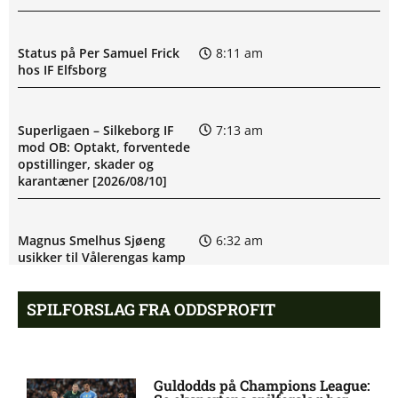
Status på Per Samuel Frick
8:11 am
hos IF Elfsborg
Superligaen – Silkeborg IF
7:13 am
mod OB: Optakt, forventede
opstillinger, skader og
karantæner [2026/08/10]
Magnus Smelhus Sjøeng
6:32 am
usikker til Vålerengas kamp
SPILFORSLAG FRA ODDSPROFIT
2. Division – Thisted FC mod
6:09 am
FA 2000: Optakt [2026/08/08]
Guldodds på Champions League:
Håkon Evjen på skadeslisten
6:07 am