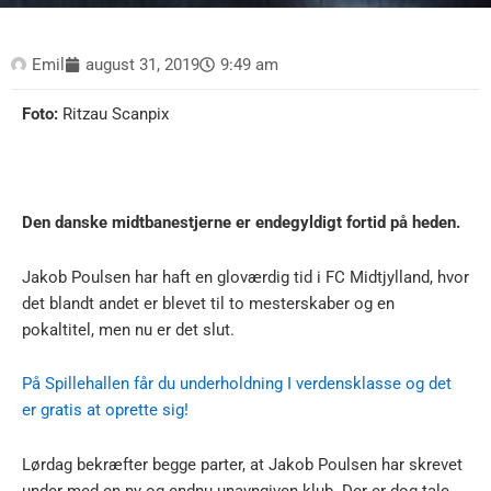
Emil
august 31, 2019
9:49 am
Foto:
Ritzau Scanpix
Den danske midtbanestjerne er endegyldigt fortid på heden.
Jakob Poulsen har haft en gloværdig tid i FC Midtjylland, hvor
det blandt andet er blevet til to mesterskaber og en
pokaltitel, men nu er det slut.
På Spillehallen får du underholdning I verdensklasse og det
er gratis at oprette sig!
Lørdag bekræfter begge parter, at Jakob Poulsen har skrevet
under med en ny og endnu unavngiven klub. Der er dog tale