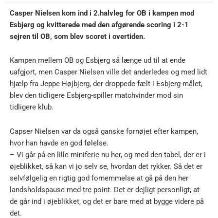
Casper Nielsen kom ind i 2.halvleg for OB i kampen mod
Esbjerg og kvitterede med den afgørende scoring i 2-1
sejren til OB, som blev scoret i overtiden.
Kampen mellem OB og Esbjerg så længe ud til at ende
uafgjort, men Casper Nielsen ville det anderledes og med lidt
hjælp fra Jeppe Højbjerg, der droppede fælt i Esbjerg-målet,
blev den tidligere Esbjerg-spiller matchvinder mod sin
tidligere klub.
Capser Nielsen var da også ganske fornøjet efter kampen,
hvor han havde en god følelse.
– Vi går på en lille miniferie nu her, og med den tabel, der er i
øjeblikket, så kan vi jo selv se, hvordan det rykker. Så det er
selvfølgelig en rigtig god fornemmelse at gå på den her
landsholdspause med tre point. Det er dejligt personligt, at
de går ind i øjeblikket, og det er bare med at bygge videre på
det.