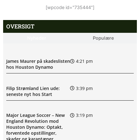
[wpcode id="735444"]
OVERSIGT
Nyheder
Populære
James Maurer på skadeslisten
4:21 pm
hos Houston Dynamo
Filip Strømland Lien ude:
3:39 pm
seneste nyt hos Start
Major League Soccer – New
3:19 pm
England Revolution mod
Houston Dynamo: Optakt,
forventede opstillinger,
skader og karantæner