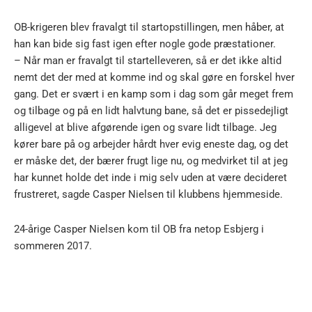
OB-krigeren blev fravalgt til startopstillingen, men håber, at
han kan bide sig fast igen efter nogle gode præstationer.
– Når man er fravalgt til startelleveren, så er det ikke altid
nemt det der med at komme ind og skal gøre en forskel hver
gang. Det er svært i en kamp som i dag som går meget frem
og tilbage og på en lidt halvtung bane, så det er pissedejligt
alligevel at blive afgørende igen og svare lidt tilbage. Jeg
kører bare på og arbejder hårdt hver evig eneste dag, og det
er måske det, der bærer frugt lige nu, og medvirket til at jeg
har kunnet holde det inde i mig selv uden at være decideret
frustreret, sagde Casper Nielsen til klubbens hjemmeside.
24-årige Casper Nielsen kom til OB fra netop Esbjerg i
sommeren 2017.