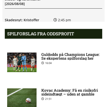
[2026/08/08]
Skadesnyt: Kristoffer
2:45 pm
Tønnessen ude for Start
SPILFORSLAG FRA ODDSPROFIT
Marius Nordal tvivlsom til
1:32 pm
Starts kamp
Guldodds på Champions League:
Se ekspertens spilforslag her
Eliteserien – Viking mod
12:40 pm
16:04
Sarpsborg 08 FF: Optakt,
forventede opstillinger,
skader og karantæner
[2026/08/08]
Kovac Academy: Få en risikofri
sideindtægt – uden at gamble
Tvivl om Jasper Silva
12:35 pm
21:51
Torkildsen hos Start