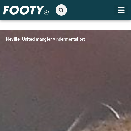
Gå
til
indholdet
Neville: United mangler vindermentalitet