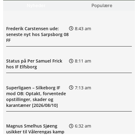
Nyheder
Populære
Frederik Carstensen ude:
8:43 am
seneste nyt hos Sarpsborg 08
FF
Status på Per Samuel Frick
8:11 am
hos IF Elfsborg
Superligaen – Silkeborg IF
7:13 am
mod OB: Optakt, forventede
opstillinger, skader og
karantæner [2026/08/10]
Magnus Smelhus Sjøeng
6:32 am
usikker til Vålerengas kamp