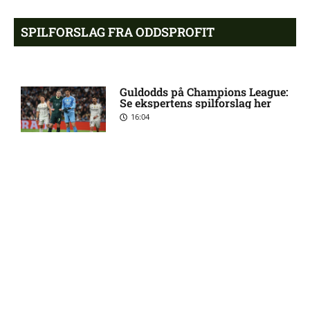
FCN-profil
SPILFORSLAG FRA ODDSPROFIT
Salah lander i Tyrkiet til
10:00 pm
chokskifte
Guldodds på Champions League:
Se ekspertens spilforslag her
16:04
Arsenal henter Bruno
9:55 pm
Guimarães
Eliteserien – Sandefjord mod
7:58 pm
KFUM Oslo: Optakt,
Kovac Academy: Få en risikofri
forventede opstillinger,
sideindtægt – uden at gamble
skader og karantæner
21:51
[2026/08/07]
2. Division – B 93 mod
4:54 pm
Roskilde: Optakt, forventede
Guldodds på FC Barcelona –
opstillinger, skader og
FCK – Se ekspertens spilforslag