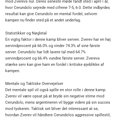
mod Zverevs nul. Deres seneste møde fandt sted i april i år,
hvor Cerundolo sejrede med cifrene 7-5, 6-3. Dette indbyrdes
resultat kan give Cerundolo en mental fordel, selvom
kampen nu finder sted på et andet underlag.
Statistikker og Nøgletal
En vigtig faktor i denne kamp bliver serven. Zverev har en høj
servindprocent på 66.0% og vinder 74.3% af sine første
server. Cerundolo har lidt lavere tal med 64.7%
servindprocent og 66.4% vundne første server. Zverevs
stærke serv kan give ham en fordel i kritiske øjeblikke af
kampen.
Mentale og Taktiske Overvejelser
Det mentale spil vil også spille en stor rolle i denne kamp.
Zverev vil være opsat på at bryde sin negative stime mod
Cerundolo, mens argentineren vil bygge videre på sin succes
mod tyskeren. Taktisk set bliver det interessant at se,
hvordan Zverev vil håndtere Cerundolos aggressive spillestil,