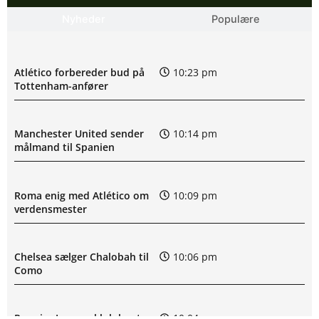
Nyheder
Populære
Atlético forbereder bud på
10:23 pm
Tottenham-anfører
Manchester United sender
10:14 pm
målmand til Spanien
Roma enig med Atlético om
10:09 pm
verdensmester
Chelsea sælger Chalobah til
10:06 pm
Como
Premier League-klub henter
10:04 pm