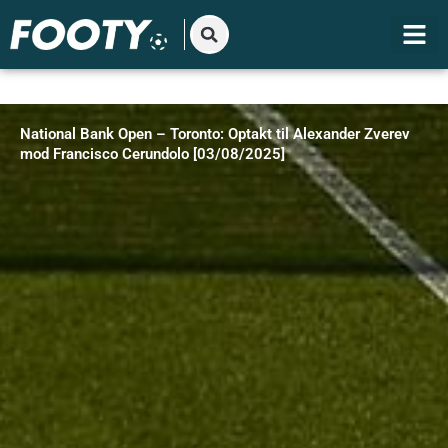
Gå
til
indholdet
National Bank Open – Toronto: Optakt til Alexander Zverev
mod Francisco Cerundolo [03/08/2025]