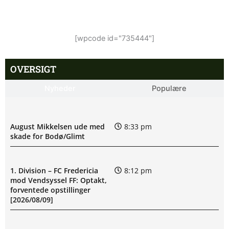
[wpcode id="735444"]
OVERSIGT
Nyheder
Populære
August Mikkelsen ude med
8:33 pm
skade for Bodø/Glimt
1. Division – FC Fredericia
8:12 pm
mod Vendsyssel FF: Optakt,
forventede opstillinger
[2026/08/09]