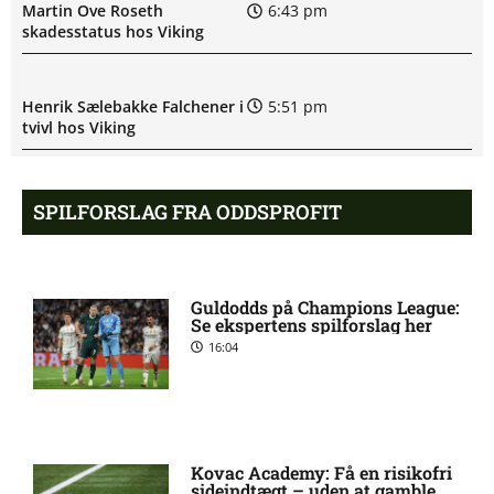
Martin Ove Roseth
6:43 pm
skadesstatus hos Viking
Henrik Sælebakke Falchener i
5:51 pm
tvivl hos Viking
Ibrahim Cissé skade: status
4:39 pm
SPILFORSLAG FRA ODDSPROFIT
hos AIK Stockholm
Charlie Steven Brian Pavey
4:07 pm
Guldodds på Champions League:
skade: status hos AIK
Se ekspertens spilforslag her
Stockholm
16:04
Stanley Wilson skadesstatus
3:08 pm
hos AIK Stockholm
Kovac Academy: Få en risikofri
sideindtægt – uden at gamble