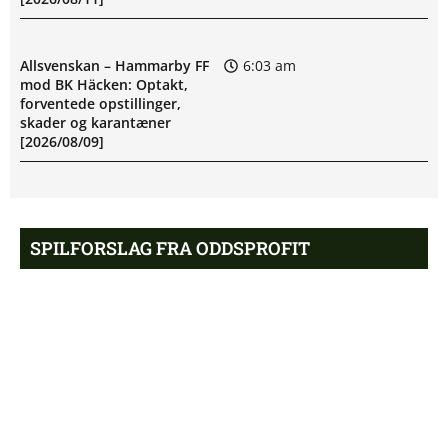
Allsvenskan – Hammarby FF
6:03 am
mod BK Häcken: Optakt,
forventede opstillinger,
skader og karantæner
[2026/08/09]
John Kennedy Batista de
5:23 am
Souza usikker til Fluminenses
SPILFORSLAG FRA ODDSPROFIT
kamp
Newcastle afviser Manchester
8:46 pm
Guldodds på Champions League:
United-jagt
Se ekspertens spilforslag her
16:04
Premier League-oprykker
8:41 pm
henter Fulham-profil