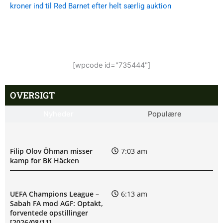
kroner ind til Red Barnet efter helt særlig auktion
[wpcode id="735444"]
OVERSIGT
Nyheder
Populære
Filip Olov Öhman misser
7:03 am
kamp for BK Häcken
UEFA Champions League –
6:13 am
Sabah FA mod AGF: Optakt,
forventede opstillinger
[2026/08/11]