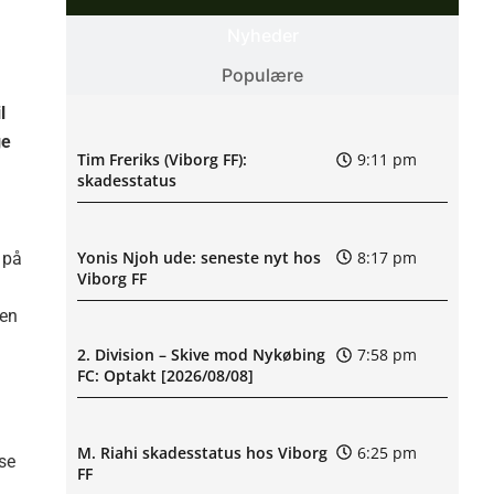
Nyheder
Populære
l
ge
Tim Freriks (Viborg FF):
9:11 pm
skadesstatus
Yonis Njoh ude: seneste nyt hos
8:17 pm
 på
Viborg FF
men
2. Division – Skive mod Nykøbing
7:58 pm
FC: Optakt [2026/08/08]
M. Riahi skadesstatus hos Viborg
6:25 pm
æse
FF