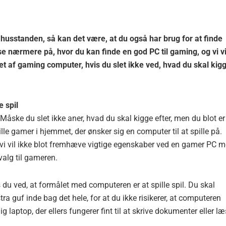
 i husstanden, så kan det være, at du også har brug for at finde
i se nærmere på, hvor du kan finde en god PC til gaming, og vi vi
get af gaming computer, hvis du slet ikke ved, hvad du skal kig
e spil
ske du slet ikke aner, hvad du skal kigge efter, men du blot er
lle gamer i hjemmet, der ønsker sig en computer til at spille på.
r vi vil ikke blot fremhæve vigtige egenskaber ved en gamer PC 
alg til gameren.
is du ved, at formålet med computeren er at spille spil. Du skal
ra guf inde bag det hele, for at du ikke risikerer, at computeren
aptop, der ellers fungerer fint til at skrive dokumenter eller l