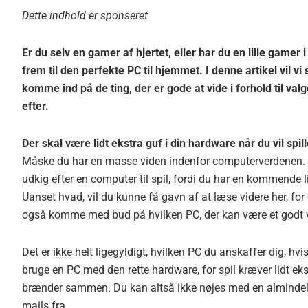
Dette indhold er sponseret
Er du selv en gamer af hjertet, eller har du en lille gamer
frem til den perfekte PC til hjemmet. I denne artikel vil v
komme ind på de ting, der er gode at vide i forhold til val
efter.
Der skal være lidt ekstra guf i din hardware når du vil spill
Måske du har en masse viden indenfor computerverdenen. Må
udkig efter en computer til spil, fordi du har en kommende li
Uanset hvad, vil du kunne få gavn af at læse videre her, fo
også komme med bud på hvilken PC, der kan være et godt v
Det er ikke helt ligegyldigt, hvilken PC du anskaffer dig, hv
bruge en PC med den rette hardware, for spil kræver lidt ekst
brænder sammen. Du kan altså ikke nøjes med en almindelig l
mails fra.