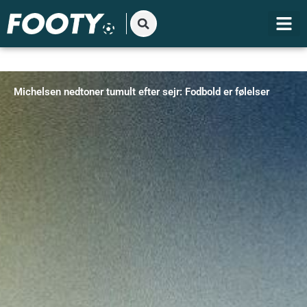
Gå
til
indholdet
Michelsen nedtoner tumult efter sejr: Fodbold er følelser