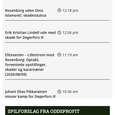
Rosenborg uden Dino
12:18 pm
Islamović: skadesstatus
Erik Kristian Lindell ude med
12:06 pm
skade for Degerfors IF
Eliteserien – Lillestrom mod
11:19 am
Rosenborg: Optakt,
forventede opstillinger,
skader og karantæner
[2026/08/09]
Juhani Elias Pikkarainen
10:36 am
misser kamp for Degerfors IF
SPILFORSLAG FRA ODDSPROFIT
Degerfors IF uden Daniel
9:54 am