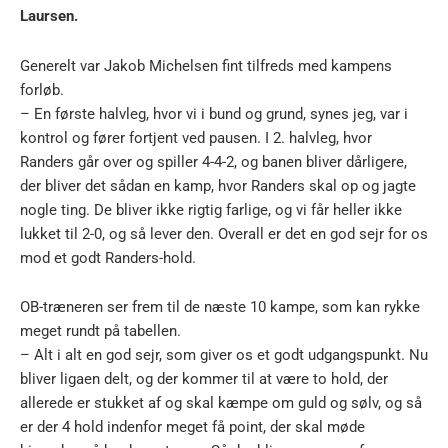
Laursen.
Generelt var Jakob Michelsen fint tilfreds med kampens
forløb.
– En første halvleg, hvor vi i bund og grund, synes jeg, var i
kontrol og fører fortjent ved pausen. I 2. halvleg, hvor
Randers går over og spiller 4-4-2, og banen bliver dårligere,
der bliver det sådan en kamp, hvor Randers skal op og jagte
nogle ting. De bliver ikke rigtig farlige, og vi får heller ikke
lukket til 2-0, og så lever den. Overall er det en god sejr for os
mod et godt Randers-hold.
OB-træneren ser frem til de næste 10 kampe, som kan rykke
meget rundt på tabellen.
– Alt i alt en god sejr, som giver os et godt udgangspunkt. Nu
bliver ligaen delt, og der kommer til at være to hold, der
allerede er stukket af og skal kæmpe om guld og sølv, og så
er der 4 hold indenfor meget få point, der skal møde