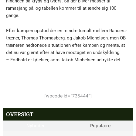
hinanden på kryds og tværs. Så der bliver masser af
ramasjang på, og tabellen kommer til at ændre sig 100
gange.
Efter kampen opstod der en mindre tumult mellem Randers-
træner, Thomas Thomasberg, og Jakob Michelsen, men OB-
træneren nedtonede situationen efter kampen og mente, at
det nu var glemt efter at have modtaget en undskyldning.
– Fodbold er følelser, som Jakob Michelsen udtrykte det.
[wpcode id="735444"]
OVERSIGT
Nyheder
Populære