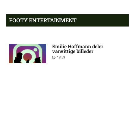
BK Häcken uden Ben Mikael
8:06 am
Engdahl: skadesstatus
FOOTY ENTERTAINMENT
Filip Olov Öhman misser
7:03 am
kamp for BK Häcken
Emilie Hoffmann deler
vanvittige billeder
UEFA Champions League –
6:13 am
18:39
Sabah FA mod AGF: Optakt,
forventede opstillinger
[2026/08/11]
Allsvenskan – Hammarby FF
6:03 am
Reality-babe viser kanonerne
mod BK Häcken: Optakt,
frem
forventede opstillinger,
18:03
skader og karantæner
[2026/08/09]
John Kennedy Batista de
5:23 am