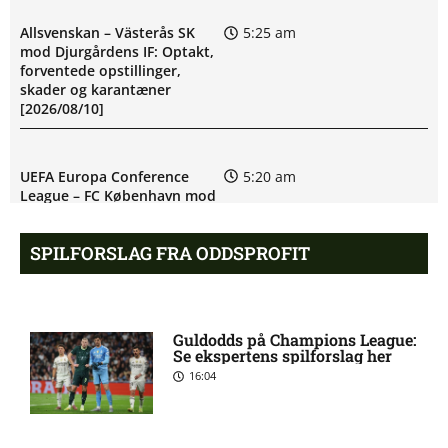
Allsvenskan – Västerås SK
5:25 am
mod Djurgårdens IF: Optakt,
forventede opstillinger,
skader og karantæner
[2026/08/10]
UEFA Europa Conference
5:20 am
League – FC København mod
Debreceni VSC: Optakt,
forventede opstillinger
SPILFORSLAG FRA ODDSPROFIT
[2026/08/12]
Eric Noel Patrik Milleskog i
8:49 pm
Guldodds på Champions League:
tvivl hos Sirius
Se ekspertens spilforslag her
16:04
Rangers afviser gigantbud på
8:42 pm
Chermiti