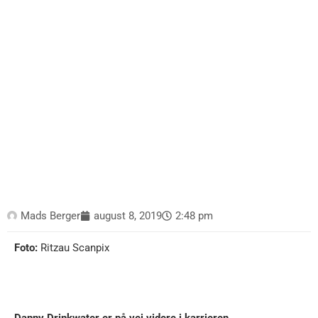
Mads Berger
august 8, 2019
2:48 pm
Foto:
Ritzau Scanpix
Danny Drinkwater er på vej videre i karrieren.