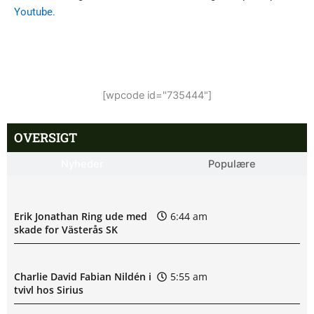
Youtube.
[wpcode id="735444"]
OVERSIGT
Nyheder
Populære
Erik Jonathan Ring ude med
6:44 am
skade for Västerås SK
Charlie David Fabian Nildén i
5:55 am
tvivl hos Sirius