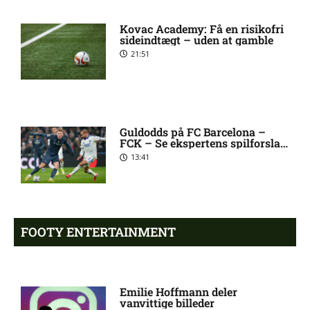
Kovac Academy: Få en risikofri
Ajax-profil bekræfter: I dialog
8:38 pm
sideindtægt – uden at gamble
med PSG
21:51
Allsvenskan – Sirius mod IF
7:54 pm
Brommapojkarna: Optakt,
forventede opstillinger,
skader og karantæner
Guldodds på FC Barcelona –
FCK – Se ekspertens spilforslag
[2026/08/10]
her
13:41
Mats Møller Dæhli i tvivl hos
7:50 pm
Molde
FOOTY ENTERTAINMENT
Tvivl om Halldor Østervold
6:52 pm
Stenevik hos Molde
Emilie Hoffmann deler
vanvittige billeder
Anders Bleg Christiansen
5:54 pm