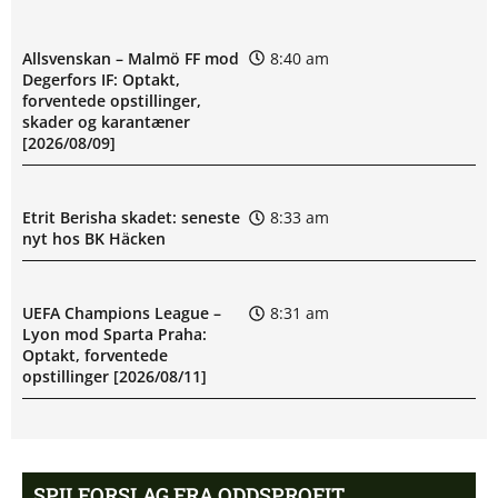
Allsvenskan – Malmö FF mod
8:40 am
Degerfors IF: Optakt,
forventede opstillinger,
skader og karantæner
[2026/08/09]
Etrit Berisha skadet: seneste
8:33 am
nyt hos BK Häcken
UEFA Champions League –
8:31 am
Lyon mod Sparta Praha:
Optakt, forventede
opstillinger [2026/08/11]
BK Häcken uden Ben Mikael
8:06 am
Engdahl: skadesstatus
SPILFORSLAG FRA ODDSPROFIT