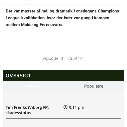
Der var masser af mål og dramatik i onsdagens Champions
League-kvalifikation, hvor der især var gang i kampen
mellem Molde og Ferencvaros.
[wpcode id="735444"]
OVERSIGT
Nyheder
Populære
Tim Freriks (Viborg FF):
9:11 pm
skadesstatus