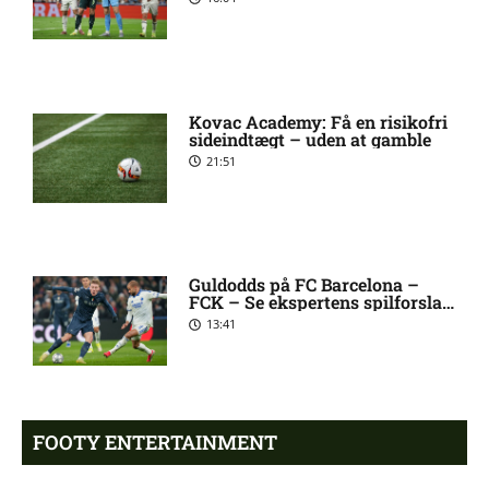
[2026/08/08]
2. Division – VSK Århus mod
12:26 pm
Fremad Amager: Optakt,
Kovac Academy: Få en risikofri
skader og karantæner
sideindtægt – uden at gamble
[2026/08/08]
21:51
1. Division – Hobro IK mod
9:11 am
AB: Optakt, skader og
karantæner [2026/08/08]
Guldodds på FC Barcelona –
FCK – Se ekspertens spilforslag
her
13:41
1. Division – Aarhus Fremad
5:46 am
mod HB Køge: Optakt,
forventede opstillinger,
skader og karantæner
[2026/08/08]
FOOTY ENTERTAINMENT