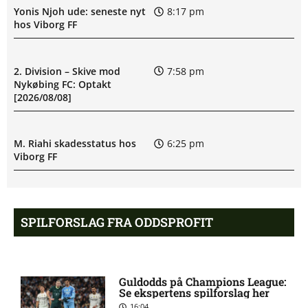
Yonis Njoh ude: seneste nyt
8:17 pm
hos Viborg FF
2. Division – Skive mod
7:58 pm
Nykøbing FC: Optakt
[2026/08/08]
M. Riahi skadesstatus hos
6:25 pm
Viborg FF
Opdatering: Isak Aron Sjong
6:09 pm
skade hos Bodø/Glimt
SPILFORSLAG FRA ODDSPROFIT
Eliteserien – Valerenga mod
4:43 pm
Bodo/Glimt: Optakt,
Guldodds på Champions League:
forventede opstillinger,
Se ekspertens spilforslag her
skader og karantæner
16:04