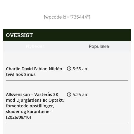
[wpcode id="735444"]
OVERSIGT
Nyheder
Populære
Charlie David Fabian Nildén i
5:55 am
tvivl hos Sirius
Allsvenskan – Västerås SK
5:25 am
mod Djurgårdens IF: Optakt,
forventede opstillinger,
skader og karantæner
[2026/08/10]